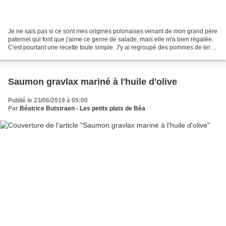
Je ne sais pas si ce sont mes origines polonaises venant de mon grand père
paternel qui font que j'aime ce genre de salade, mais elle m'a bien régalée.
C'est pourtant une recette toute simple. J'y ai regroupé des pommes de terre
type Ratte du Touquet,...
Saumon gravlax mariné à l'huile d'olive
Publié le 23/06/2019 à 05:00
Par
Béatrice Butstraen - Les petits plats de Béa