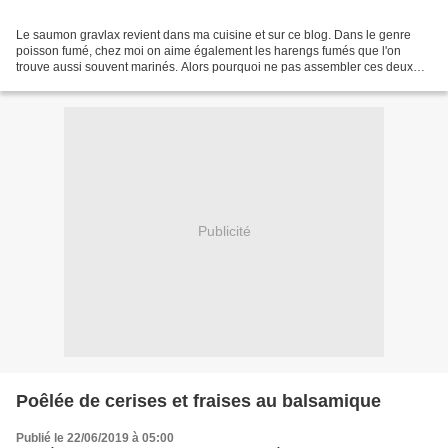
Le saumon gravlax revient dans ma cuisine et sur ce blog. Dans le genre
poisson fumé, chez moi on aime également les harengs fumés que l'on
trouve aussi souvent marinés. Alors pourquoi ne pas assembler ces deux
éléments ? Cela aurait été dommage de me...
Publicité
Poêlée de cerises et fraises au balsamique
Publié le 22/06/2019 à 05:00