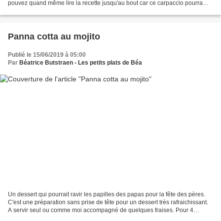
pouvez quand même lire la recette jusqu'au bout car ce carpaccio pourra
sans problème être remplacé par...
Panna cotta au mojito
Publié le 15/06/2019 à 05:00
Par
Béatrice Butstraen - Les petits plats de Béa
Un dessert qui pourrait ravir les papilles des papas pour la fête des pères.
C'est une préparation sans prise de tête pour un dessert très rafraichissant.
A servir seul ou comme moi accompagné de quelques fraises. Pour 4
personnes 30 cl de crème liquide...