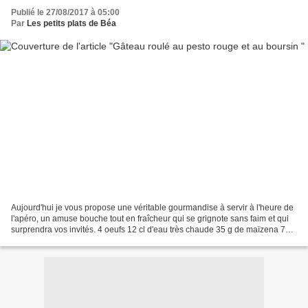
Publié le 27/08/2017 à 05:00
Par
Les petits plats de Béa
Aujourd'hui je vous propose une véritable gourmandise à servir à l'heure de
l'apéro, un amuse bouche tout en fraîcheur qui se grignote sans faim et qui
surprendra vos invités. 4 oeufs 12 cl d'eau très chaude 35 g de maïzena 70 g
de farine 60 g de beurre...