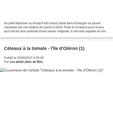
Au petit déjeuner ou lorsqu'il fait chaud j'aime bien échanger un yaourt
classique par une texture de yaourt à boire. Frais et onctueux pour le peu
qu'il soit en plus parfumé d'une saveur originale, il met mes papilles en émoi.
Lorsque j'ai vu ce flacon...
Céteaux à la tomate - l'île d'Oléron (1)
Publié le 25/08/2017 à 05:00
Par
Les petits plats de Béa