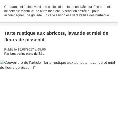
Croquante et fruitée, voici une petite salade toute en fraîcheur. Elle permet
de servir le fenouil d'une autre manière. A servir en entrée ou pour
accompagner une grillade. En cette saison elle sera l'alliée des barbecue. 1
bulbe de fenouil 1 orange 1...
Tarte rustique aux abricots, lavande et miel de
fleurs de pissenlit
Publié le 15/08/2017 à 05:00
Par
Les petits plats de Béa