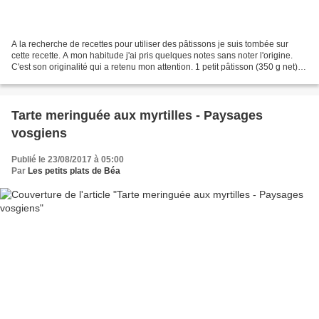
A la recherche de recettes pour utiliser des pâtissons je suis tombée sur
cette recette. A mon habitude j'ai pris quelques notes sans noter l'origine.
C'est son originalité qui a retenu mon attention. 1 petit pâtisson (350 g net) 2
pommes vertes 250 g...
Tarte meringuée aux myrtilles - Paysages
vosgiens
Publié le 23/08/2017 à 05:00
Par
Les petits plats de Béa