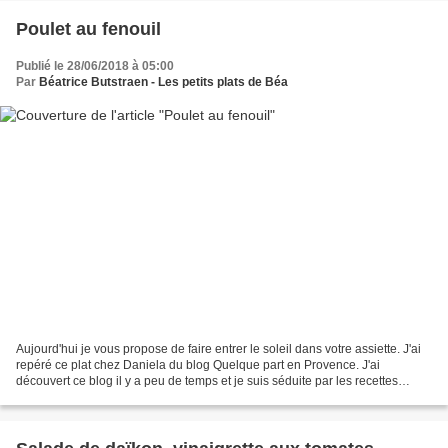
Poulet au fenouil
Publié le 28/06/2018 à 05:00
Par
Béatrice Butstraen - Les petits plats de Béa
Aujourd'hui je vous propose de faire entrer le soleil dans votre assiette. J'ai
repéré ce plat chez Daniela du blog Quelque part en Provence. J'ai
découvert ce blog il y a peu de temps et je suis séduite par les recettes
proposées par Daniela, sa cuisine...