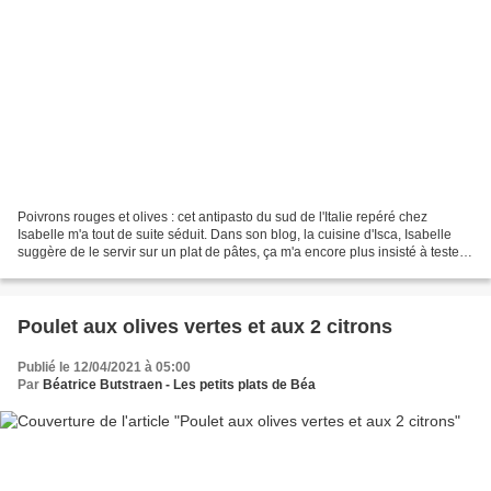
Poivrons rouges et olives : cet antipasto du sud de l'Italie repéré chez
Isabelle m'a tout de suite séduit. Dans son blog, la cuisine d'Isca, Isabelle
suggère de le servir sur un plat de pâtes, ça m'a encore plus insisté à tester
ce plat. je l'ai servi...
Poulet aux olives vertes et aux 2 citrons
Publié le 12/04/2021 à 05:00
Par
Béatrice Butstraen - Les petits plats de Béa