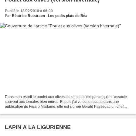
Publié le 18/02/2018 à 06:00
Par
Béatrice Butstraen - Les petits plats de Béa
Dans mon esprit le poulet aux olives est un plat d'été parce qu'on l'associe
souvent aux tomates bien mûres. Et puis j'ai vu cette recette dans une
publication du Figaro Madame, elle est signée Gérald Passedat, un chef
marseillais. N'ayez peur , elle...
LAPIN A LA LIGURIENNE