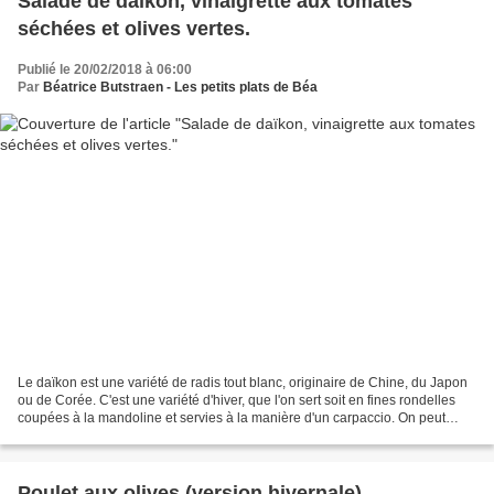
Salade de daïkon, vinaigrette aux tomates
séchées et olives vertes.
Publié le 20/02/2018 à 06:00
Par
Béatrice Butstraen - Les petits plats de Béa
Le daïkon est une variété de radis tout blanc, originaire de Chine, du Japon
ou de Corée. C'est une variété d'hiver, que l'on sert soit en fines rondelles
coupées à la mandoline et servies à la manière d'un carpaccio. On peut
également le râpé. C'est...
Poulet aux olives (version hivernale)