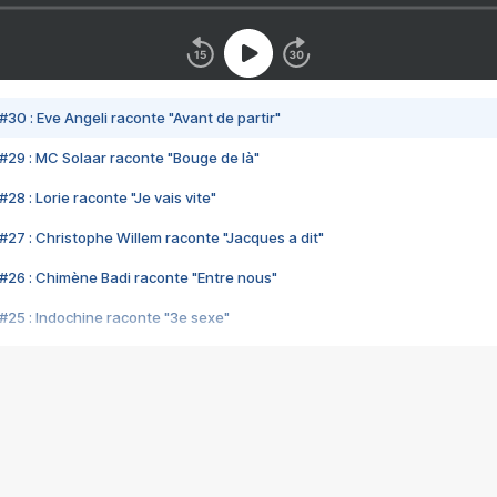
#30 : Eve Angeli raconte "Avant de partir"
#29 : MC Solaar raconte "Bouge de là"
28 : Lorie raconte "Je vais vite"
#27 : Christophe Willem raconte "Jacques a dit"
#26 : Chimène Badi raconte "Entre nous"
#25 : Indochine raconte "3e sexe"
#24 : Zaho raconte "C'est chelou"
#23 : Patrick Bruel raconte "Au café des délices"
#22 : Kyo raconte "Le chemin"
#21 : Nolwenn Leroy raconte "Cassé"