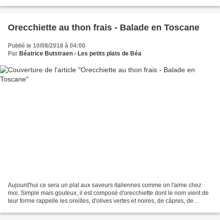
où tout cuit dans...
Orecchiette au thon frais - Balade en Toscane
Publié le 10/08/2018 à 04:00
Par
Béatrice Butstraen - Les petits plats de Béa
Aujourd'hui ce sera un plat aux saveurs italiennes comme on l'aime chez
moi. Simple mais gouteux, il est composé d'orecchiette dont le nom vient de
leur forme rappelle les oreilles, d'olives vertes et noires, de câpres, de
tomates cerises et de thon frais...