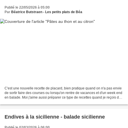
Publié le 22/05/2026 à 05:00
Par
Béatrice Butstraen - Les petits plats de Béa
C'est une nouvelle recette de placard, bien pratique quand on n'a pas envie
de sortir faire des courses ou lorsqu'on rentre de vacances et d'un week end
en balade. Moi j'aime aussi préparer ce type de recettes quand je reçois des
invités un soir et que...
Endives à la sicilienne - balade sicilienne
Publié le 02/03/2026 à 06:00