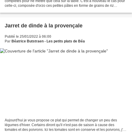
complètes pour ne mettre que cela sur la table. C'est à nouveau le cas pour
celle-ci, composée d'orzo ces petites pâtes en forme de grains de riz
appelées aussi parfois risoni,...
Jarret de dinde à la provençale
Publié le 25/01/2022 à 06:00
Par
Béatrice Butstraen - Les petits plats de Béa
Aujourd'hui je vous propose ce plat qui permet de changer un peu des
légumes d'hiver. Certains diront qu'il n'est pas de saison à cause des
tomates et des poivrons. Ici les tomates sont en conserve et les poivrons, j'en