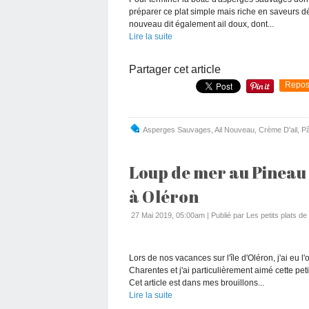
préparer ce plat simple mais riche en saveurs dé
nouveau dit également ail doux, dont...
Lire la suite
Partager cet article
Repos
Asperges Sauvages
,
Ail Nouveau
,
Crème D'ail
,
P
Loup de mer au Pineau 
à Oléron
27 Mai 2019, 05:00am
|
Publié par Les petits plats d
Lors de nos vacances sur l'île d'Oléron, j'ai eu
Charentes et j'ai particulièrement aimé cette peti
Cet article est dans mes brouillons...
Lire la suite