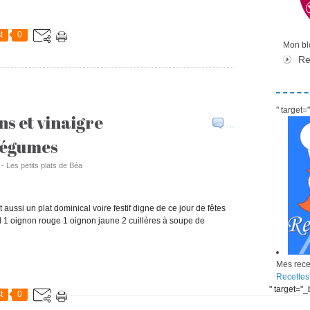
t
0
Mon blo
Re
" target
s et vinaigre
…
légumes
 - Les petits plats de Béa
st aussi un plat dominical voire festif digne de ce jour de fêtes
 1 oignon rouge 1 oignon jaune 2 cuillères à soupe de
Mes recet
Recettes
" target="
t
0