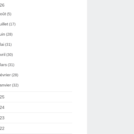
26
oût
(5)
uillet
(17)
uin
(28)
ai
(31)
vril
(30)
ars
(31)
évrier
(28)
anvier
(32)
25
24
23
22