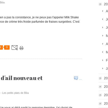
e Béa
20
A
'en a pas la consistance, je ne peux pas l'appeler Milk Shake
J
nce de crème très froide parfumée de fraises surgelées. C'est
J
M
A
t
0
M
F
J
 d'ail nouveau et
20
…
20
 - Les petits plats de Béa
20
20
je vous ai déjà parlé la semaine dernière, j'ai choisi de