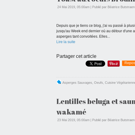
24 Mai 2019, 05:00am
|
Publié par Béatrice Butstraen
Depuis que je tiens ce blog, j'ai vu passé à pl
jusqu'au Week end dernier où au détour d'une al
asperges tant convoitées. Elles...
Lire la suite
Partager cet article
Repos
Asperges Sauvages
,
Oeufs
,
Cuisine Végétarienn
Lentilles beluga et sau
wakamé
23 Mai 2019, 05:00am
|
Publié par Béatrice Butstraen