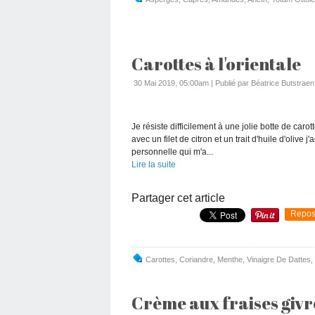
Carottes à l'orientale
30 Mai 2019, 05:00am
|
Publié par Béatrice Butstraen
Je résiste difficilement à une jolie botte de caro
avec un filet de citron et un trait d'huile d'olive 
personnelle qui m'a...
Lire la suite
Partager cet article
Repos
Carottes
,
Coriandre
,
Menthe
,
Vinaigre De Dattes
,
Crème aux fraises givr