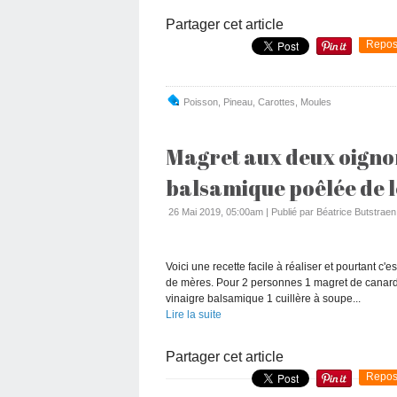
Partager cet article
Repos
Poisson
,
Pineau
,
Carottes
,
Moules
Magret aux deux oignon
balsamique poêlée de 
26 Mai 2019, 05:00am
|
Publié par Béatrice Butstraen
Voici une recette facile à réaliser et pourtant c'e
de mères. Pour 2 personnes 1 magret de canard
vinaigre balsamique 1 cuillère à soupe...
Lire la suite
Partager cet article
Repos