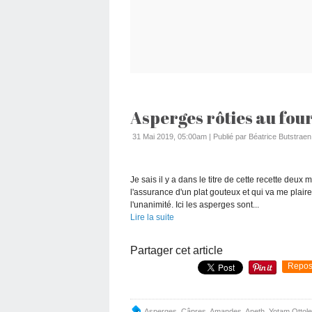
Asperges rôties au fou
31 Mai 2019, 05:00am
|
Publié par Béatrice Butstraen
Je sais il y a dans le titre de cette recette deux
l'assurance d'un plat gouteux et qui va me plaire.
l'unanimité. Ici les asperges sont...
Lire la suite
Partager cet article
Repos
Asperges
,
Câpres
,
Amandes
,
Aneth
,
Yotam Ottole