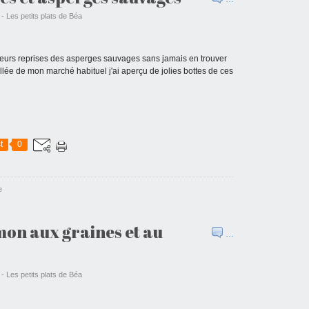
 - Les petits plats de Béa
usieurs reprises des asperges sauvages sans jamais en trouver
lée de mon marché habituel j'ai aperçu de jolies bottes de ces
t
0
e
mon aux graines et au
…
 - Les petits plats de Béa