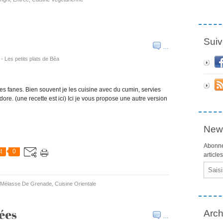
Suiv
…
 - Les petits plats de Béa
ttes fanes. Bien souvent je les cuisine avec du cumin, servies
j'adore. (une recette est ici) Ici je vous propose une autre version
News
Abonne
t
0
article
Email
Mélasse De Grenade
,
Cuisine Orientale
ées
Arch
…