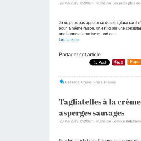
29 Mai 2019, 05:00am
|
Publié par Les petits plats d
Je ne peux pas appeler ce dessert glace car il n
pour la même raison, on est ici sur une consista
une bonne alternative quand on...
Lire la suite
Partager cet article
Repos
Desserts
,
Crème
,
Fruits
,
Fraises
Tagliatelles à la crème
asperges sauvages
28 Mai 2019, 05:00am
|
Publié par Béatrice Butstraen
Pour terminer la botte d'asperges sauvages dont 