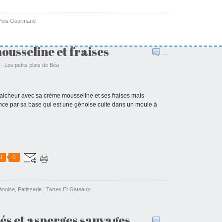
Pois Gourmand
ousseline et fraises
…
 - Les petits plats de Béa
fraicheur avec sa crème mousseline et ses fraises mais
ance par sa base qui est une génoise cuite dans un moule à
t
0
énoise
,
Patisserie : Tartes Et Gateaux
lés et asperges sauvages
…