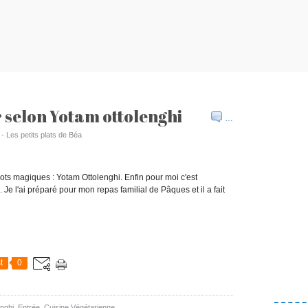
r selon Yotam ottolenghi
…
 - Les petits plats de Béa
 mots magiques : Yotam Ottolenghi. Enfin pour moi c'est
 Je l'ai préparé pour mon repas familial de Pâques et il a fait
t
0
nghi
,
Entrée
,
Cuisine Végétarienne