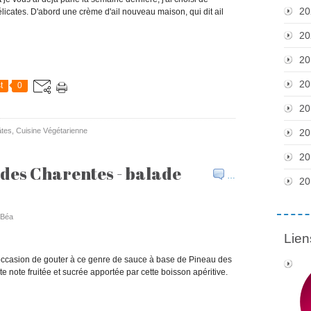
20
licates. D'abord une crème d'ail nouveau maison, qui dit ail
20
20
20
t
0
20
âtes
,
Cuisine Végétarienne
20
20
des Charentes - balade
…
20
e Béa
Lien
 l'occasion de gouter à ce genre de sauce à base de Pineau des
te note fruitée et sucrée apportée par cette boisson apéritive.