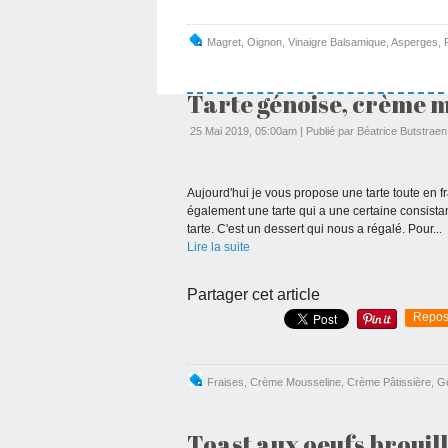
Magret
,
Oignon
,
Vinaigre Balsamique
,
Asperges
,
Tarte génoise, crème m
25 Mai 2019, 05:00am
|
Publié par Béatrice Butstraen
Aujourd'hui je vous propose une tarte toute en 
également une tarte qui a une certaine consist
tarte. C'est un dessert qui nous a régalé. Pour...
Lire la suite
Partager cet article
Repos
Fraises
,
Crème Mousseline
,
Crème Pâtissière
,
G
Toast aux oeufs brouil