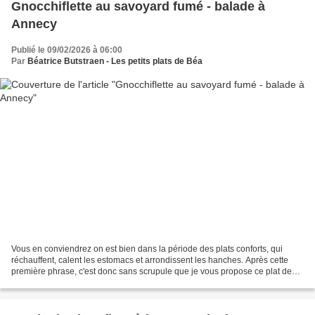
Gnocchiflette au savoyard fumé - balade à
Annecy
Publié le 09/02/2026 à 06:00
Par
Béatrice Butstraen - Les petits plats de Béa
Vous en conviendrez on est bien dans la période des plats conforts, qui
réchauffent, calent les estomacs et arrondissent les hanches. Après cette
première phrase, c'est donc sans scrupule que je vous propose ce plat de
gnocchini (des mini gnocchi) préparé...