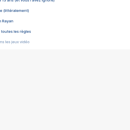
 a 13 ans (et vous l'avez ignoré)
e (littéralement)
im Rayan
 toutes les règles
s les jeux vidéo
us choquant de Rockstar ? - Le scandale BULLY
e plus moche de Steam
du RÊVE tourne au CAUCHEMAR
pendant 8 heures
it… à tort
umiliés par un jeu vidéo
ire - Final Fantasy 8
ti un empire - Age of Empires