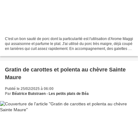
C'est un bon sauté de porc dont la particularité est l'utilisation d'Arome Maggi
qui assaisonne et parfume le plat. J'ai utilisé du porc très maigre, déjà coupé
en lanières qui cuit assez rapidement. En accompagnement, des galettes de
pâtes avec des risoni...
Gratin de carottes et polenta au chèvre Sainte
Maure
Publié le 25/02/2025 à 06:00
Par
Béatrice Butstraen - Les petits plats de Béa