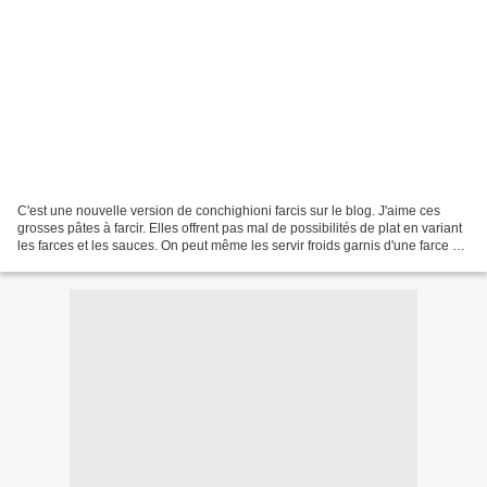
C'est une nouvelle version de conchighioni farcis sur le blog. J'aime ces
grosses pâtes à farcir. Elles offrent pas mal de possibilités de plat en variant
les farces et les sauces. On peut même les servir froids garnis d'une farce à
base de crevettes,...