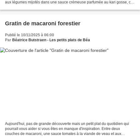
aux légumes mijotés dans une sauce crémeuse parfumée au kari gosse, ce
curry breton, un mélange d'épices...
Gratin de macaroni forestier
Publié le 10/11/2025 à 06:00
Par
Béatrice Butstraen - Les petits plats de Béa
Aujourd'hui, pas de grande découverte mais un petit plat du quotidien qui
pourrait vous aider si vous êtes en manque d'inspiration. Entre deux
couches de macaroni, une sauce tomates à la viande de veau et aux
champignons et une généreuse couche d'emmenthal...