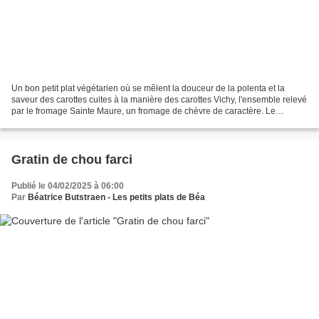
Un bon petit plat végétarien où se mêlent la douceur de la polenta et la
saveur des carottes cuites à la manière des carottes Vichy, l'ensemble relevé
par le fromage Sainte Maure, un fromage de chèvre de caractère. Le
fromage de chèvre se trouve au centre...
Gratin de chou farci
Publié le 04/02/2025 à 06:00
Par
Béatrice Butstraen - Les petits plats de Béa