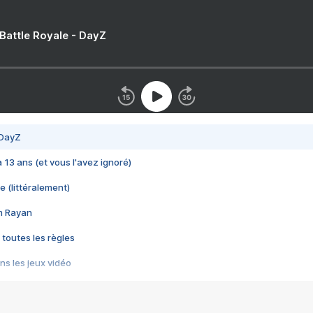
 Battle Royale - DayZ
 DayZ
 a 13 ans (et vous l'avez ignoré)
e (littéralement)
im Rayan
 toutes les règles
s les jeux vidéo
us choquant de Rockstar ? - Le scandale BULLY