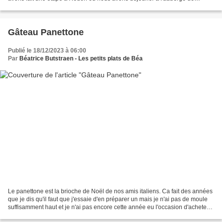
Marais, un restaurant que nous avons...
Gâteau Panettone
Publié le 18/12/2023 à 06:00
Par
Béatrice Butstraen - Les petits plats de Béa
Le panettone est la brioche de Noël de nos amis italiens. Ca fait des années
que je dis qu'il faut que j'essaie d'en préparer un mais je n'ai pas de moule
suffisamment haut et je n'ai pas encore cette année eu l'occasion d'acheter
la forme en papier qui...