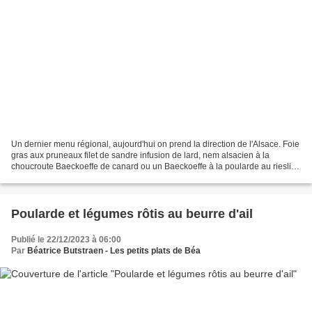
Un dernier menu régional, aujourd'hui on prend la direction de l'Alsace. Foie
gras aux pruneaux filet de sandre infusion de lard, nem alsacien à la
choucroute Baeckoeffe de canard ou un Baeckoeffe à la poularde au riesling
Ananas au vin chaud de Noël Et...
Poularde et légumes rôtis au beurre d'ail
Publié le 22/12/2023 à 06:00
Par
Béatrice Butstraen - Les petits plats de Béa