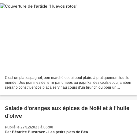
C'est un plat espagnol, bon marché et qui peut plaire à pratiquement tout le
monde. Des pommes de terre parfumées au paprika, des œufs et du jambon
serrano constituent ce plat à servir au cours d'un brunch ou pour un
déjeuner ou diner en toute simplicité....
Salade d'oranges aux épices de Noël et à l'huile
d'olive
Publié le 27/12/2023 à 06:00
Par
Béatrice Butstraen - Les petits plats de Béa