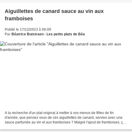
Aiguillettes de canard sauce au vin aux
framboises
Publié le 17/12/2023 à 06:00
Par
Béatrice Butstraen - Les petits plats de Béa
A la recherche d'un plat original à mettre à vos menus de fêtes de fin
d'année, que pensez vous de ces aiguillettes de canard, servies avec une
sauce parfumée au vin et aux framboises ? Malgré l'ajout de framboises, ça
n'est pas un plat salé sucré, les...