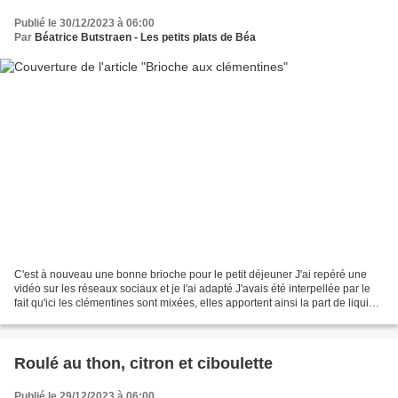
Publié le 30/12/2023 à 06:00
Par
Béatrice Butstraen - Les petits plats de Béa
C'est à nouveau une bonne brioche pour le petit déjeuner J'ai repéré une
vidéo sur les réseaux sociaux et je l'ai adapté J'avais été interpellée par le
fait qu'ici les clémentines sont mixées, elles apportent ainsi la part de liquide
nécessaire à la préparation...
Roulé au thon, citron et ciboulette
Publié le 29/12/2023 à 06:00