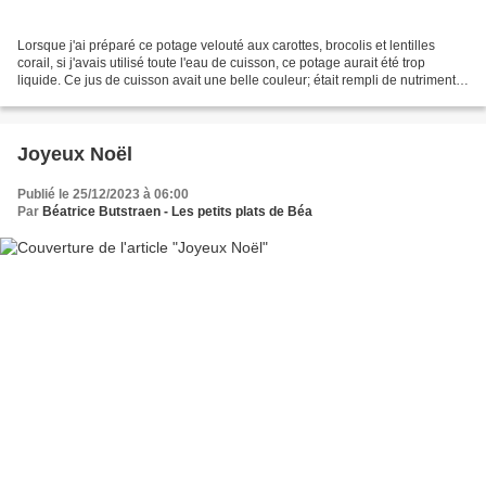
Lorsque j'ai préparé ce potage velouté aux carottes, brocolis et lentilles
corail, si j'avais utilisé toute l'eau de cuisson, ce potage aurait été trop
liquide. Ce jus de cuisson avait une belle couleur; était rempli de nutriments
et de saveur, je l'ai...
Joyeux Noël
Publié le 25/12/2023 à 06:00
Par
Béatrice Butstraen - Les petits plats de Béa