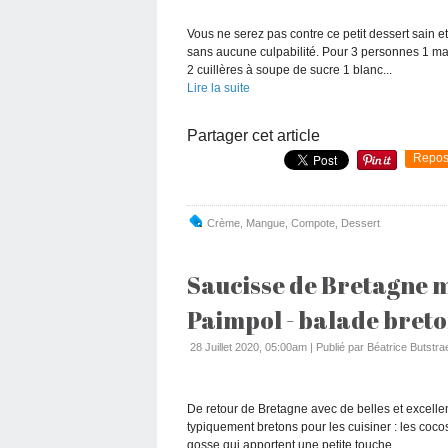
Vous ne serez pas contre ce petit dessert sain e
sans aucune culpabilité. Pour 3 personnes 1 ma
2 cuillères à soupe de sucre 1 blanc...
Lire la suite
Partager cet article
Repos
Crème
,
Mangue
,
Compote
,
Dessert
Saucisse de Bretagne m
Paimpol - balade bret
28 Juillet 2020, 05:00am
|
Publié par Béatrice Butstra
De retour de Bretagne avec de belles et excellen
typiquement bretons pour les cuisiner : les coco
gosse qui apportent une petite touche...