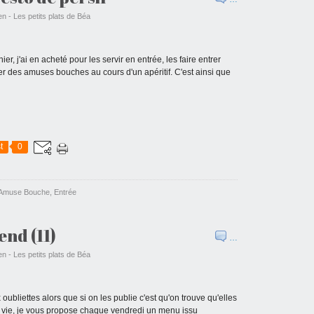
en - Les petits plats de Béa
r, j'ai en acheté pour les servir en entrée, les faire entrer
r des amuses bouches au cours d'un apéritif. C'est ainsi que
t
0
Amuse Bouche
,
Entrée
nd (11)
…
en - Les petits plats de Béa
ubliettes alors que si on les publie c'est qu'on trouve qu'elles
e vie, je vous propose chaque vendredi un menu issu