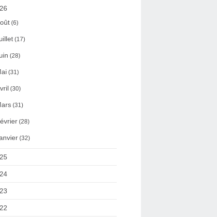
26
oût
(6)
uillet
(17)
uin
(28)
ai
(31)
vril
(30)
ars
(31)
évrier
(28)
anvier
(32)
25
24
23
22