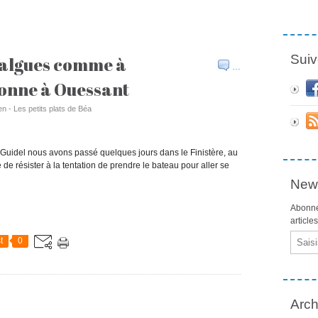
Suiv
 algues comme à
…
tonne à Ouessant
en - Les petits plats de Béa
 Guidel nous avons passé quelques jours dans le Finistère, au
 de résister à la tentation de prendre le bateau pour aller se
News
Abonne
article
Email
t
0
Arch