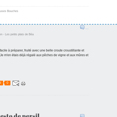
uses Bouches
…
en - Les petits plats de Béa
cile à préparer, fruité avec une belle croute croustillante et
 Je m'en étais déjà régalé aux pêches de vigne et aux mûres et
t
0
esto de persil
…