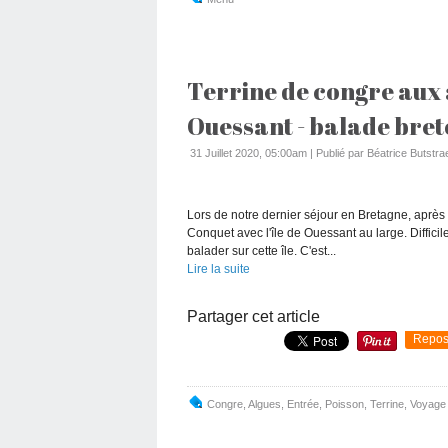
Terrine de congre aux
Ouessant - balade bre
31 Juillet 2020, 05:00am
|
Publié par Béatrice Butstra
Lors de notre dernier séjour en Bretagne, après
Conquet avec l'île de Ouessant au large. Difficile
balader sur cette île. C'est...
Lire la suite
Partager cet article
Repos
Congre
,
Algues
,
Entrée
,
Poisson
,
Terrine
,
Voyage