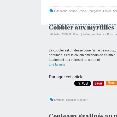
Gaspacho
,
Soupe Froide
,
Courgettes
,
Entrée
,
Am
Cobbler aux myrtilles
26 Juillet 2020, 05:00am
|
Publié par Béatrice Butstra
Le cobbler est un dessert que j'aime beaucoup, fa
parfumée, c'est le cousin américain de crumble.
également aux poires et au caramel...
Lire la suite
Partager cet article
Repos
Myrtilles
,
Cobbler
,
Dessert
Couteaux gratinés au p