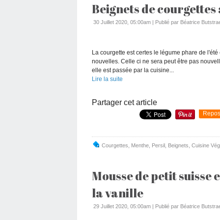
Beignets de courgettes 
30 Juillet 2020, 05:00am
|
Publié par Béatrice Butstra
La courgette est certes le légume phare de l'été e
nouvelles. Celle ci ne sera peut être pas nouvell
elle est passée par la cuisine...
Lire la suite
Partager cet article
Repos
Courgettes
,
Menthe
,
Persil
,
Beignets
,
Cuisine Vég
Mousse de petit suisse
la vanille
29 Juillet 2020, 05:00am
|
Publié par Béatrice Butstra