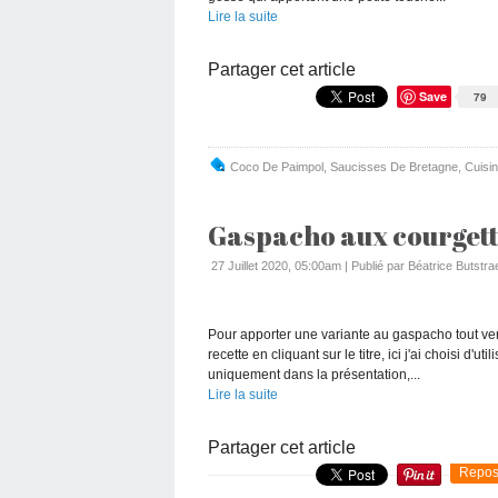
Lire la suite
Partager cet article
Save
79
Coco De Paimpol
,
Saucisses De Bretagne
,
Cuisi
Gaspacho aux courgett
27 Juillet 2020, 05:00am
|
Publié par Béatrice Butstra
Pour apporter une variante au gaspacho tout vert
recette en cliquant sur le titre, ici j'ai choisi d'u
uniquement dans la présentation,...
Lire la suite
Partager cet article
Repos