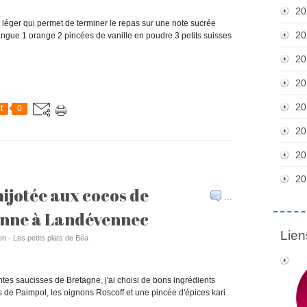
20
t léger qui permet de terminer le repas sur une note sucrée
20
ngue 1 orange 2 pincées de vanille en poudre 3 petits suisses
20
20
20
t
0
20
20
20
ijotée aux cocos de
…
onne à Landévennec
Lien
en - Les petits plats de Béa
tes saucisses de Bretagne, j'ai choisi de bons ingrédients
s de Paimpol, les oignons Roscoff et une pincée d'épices kari