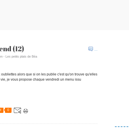
end (12)
…
en - Les petits plats de Béa
ubliettes alors que si on les publie c'est qu'on trouve qu'elles
e vie, je vous propose chaque vendredi un menu issu
t
0