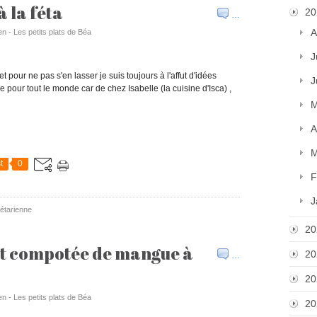
à la féta
20
…
A
en - Les petits plats de Béa
J
t pour ne pas s'en lasser je suis toujours à l'affut d'idées
J
e pour tout le monde car de chez Isabelle (la cuisine d'Isca) ,
M
A
M
t
0
F
J
étarienne
20
 et compotée de mangue à
20
…
20
en - Les petits plats de Béa
20