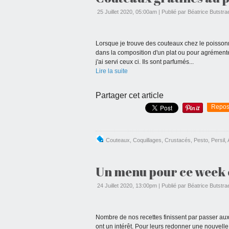
25 Juillet 2020, 05:00am
|
Publié par Béatrice Butstra
Lorsque je trouve des couteaux chez le poissonnie
dans la composition d'un plat ou pour agrémente
j'ai servi ceux ci. Ils sont parfumés...
Lire la suite
Partager cet article
Repos
Couteaux
,
Coquillages
,
Crustacés
,
Pesto
,
Persil
,
Un menu pour ce week e
24 Juillet 2020, 13:00pm
|
Publié par Béatrice Butstra
Nombre de nos recettes finissent par passer aux o
ont un intérêt. Pour leurs redonner une nouvell