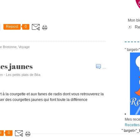
Mon blo
Repost
0
Re
ne Bretonne
,
Voyage
" target
es jaunes
…
en - Les petits plats de Béa
 à la courgette et aux fanes de radis dont vous retrouverez la
tiliser des courgettes jaunes qui font toute la différence
Mes recet
Recettes
" target="
t
0