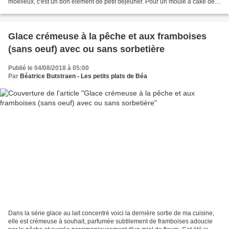
moelleux, c'est un bon élément de petit déjeuner. Pour un moule à cake de
16 cm sur 10 2 oeufs 60 g de sucre roux...
Glace crémeuse à la pêche et aux framboises
(sans oeuf) avec ou sans sorbetière
Publié le 04/08/2018 à 05:00
Par
Béatrice Butstraen - Les petits plats de Béa
Dans la série glace au lait concentré voici la dernière sortie de ma cuisine,
elle est crémeuse à souhait, parfumée subtilement de framboises adoucie