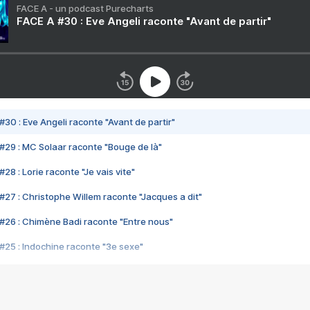
FACE A - un podcast Purecharts
FACE A #30 : Eve Angeli raconte "Avant de partir"
#30 : Eve Angeli raconte "Avant de partir"
#29 : MC Solaar raconte "Bouge de là"
28 : Lorie raconte "Je vais vite"
#27 : Christophe Willem raconte "Jacques a dit"
#26 : Chimène Badi raconte "Entre nous"
#25 : Indochine raconte "3e sexe"
#24 : Zaho raconte "C'est chelou"
#23 : Patrick Bruel raconte "Au café des délices"