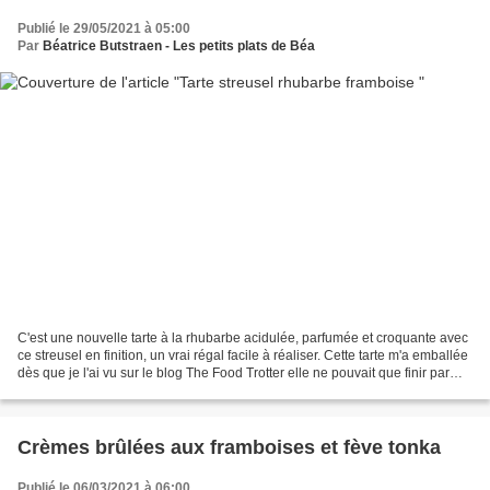
Publié le 29/05/2021 à 05:00
Par
Béatrice Butstraen - Les petits plats de Béa
C'est une nouvelle tarte à la rhubarbe acidulée, parfumée et croquante avec
ce streusel en finition, un vrai régal facile à réaliser. Cette tarte m'a emballée
dès que je l'ai vu sur le blog The Food Trotter elle ne pouvait que finir par
passer par ma...
Crèmes brûlées aux framboises et fève tonka
Publié le 06/03/2021 à 06:00