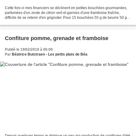
Cette fois-ci mes financiers se déclinent en petites bouchées gourmandes,
parfumées d'un zeste de citron vert et garnies d'une framboise fraîche,
difficile de se retenir d'en grignoter. Pour 15 bouchées 55 g de beurre 50 g
de sucre 45 g de poudre d'amandes...
Confiture pomme, grenade et framboise
Publié le 19/02/2019 à 06:00
Par
Béatrice Butstraen - Les petits plats de Béa
Depuis quelques temps je diminue un peu ma production de confitures d'été