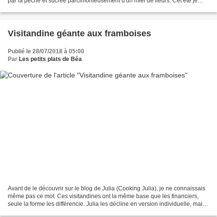
par la pêche et sucrée parcimonieusement d'un miel de fleurs. Cet été je
n'aurai acheté aucune glace...
Visitandine géante aux framboises
Publié le 28/07/2018 à 05:00
Par
Les petits plats de Béa
Avant de le découvrir sur le blog de Julia (Cooking Julia), je ne connaissais
même pas ce mot. Ces visitandines ont la même base que les financiers,
seule la forme les différencie. Julia les décline en version individuelle, mais
lorsque j'ai choisi de...