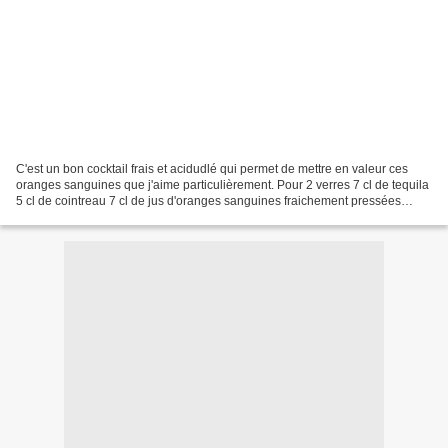
C'est un bon cocktail frais et acidudlé qui permet de mettre en valeur ces
oranges sanguines que j'aime particulièrement. Pour 2 verres 7 cl de tequila
5 cl de cointreau 7 cl de jus d'oranges sanguines fraichement pressées
glaçons Dans un shaker, verser...