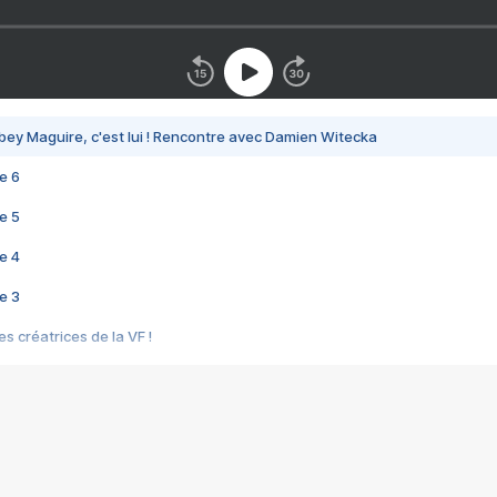
bey Maguire, c'est lui ! Rencontre avec Damien Witecka
e 6
e 5
e 4
e 3
s créatrices de la VF !
e 2
e 1
e Mektoub My Love arrive enfin ! Rencontre avec Shaïn Boumedine et Sal
i : après Toni en famille