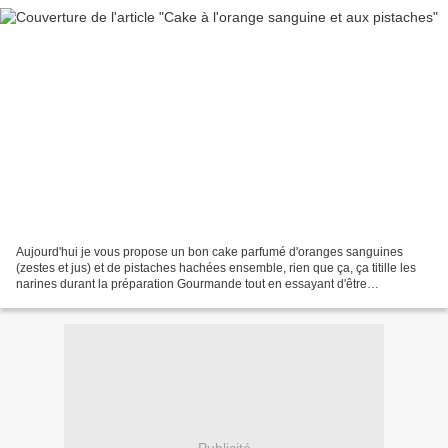
Aujourd'hui je vous propose un bon cake parfumé d'oranges sanguines
(zestes et jus) et de pistaches hachées ensemble, rien que ça, ça titille les
narines durant la préparation Gourmande tout en essayant d'être
raisonnable (dur labeur), je ne l'ai pas...