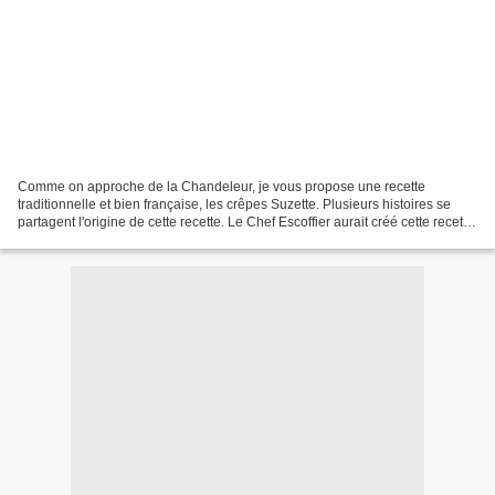
Comme on approche de la Chandeleur, je vous propose une recette
traditionnelle et bien française, les crêpes Suzette. Plusieurs histoires se
partagent l'origine de cette recette. Le Chef Escoffier aurait créé cette recette
à la fin du 19e siècle pour...