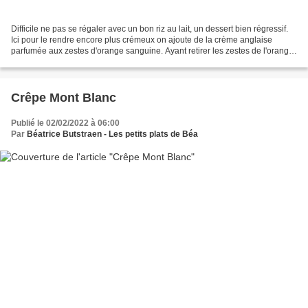
Difficile ne pas se régaler avec un bon riz au lait, un dessert bien régressif.
Ici pour le rendre encore plus crémeux on ajoute de la crème anglaise
parfumée aux zestes d'orange sanguine. Ayant retirer les zestes de l'orange,
pour finir de l'utiliser...
Crêpe Mont Blanc
Publié le 02/02/2022 à 06:00
Par
Béatrice Butstraen - Les petits plats de Béa