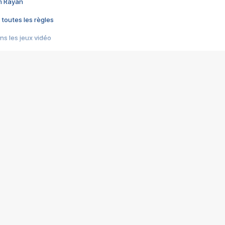
im Rayan
 toutes les règles
s les jeux vidéo
us choquant de Rockstar ? - Le scandale BULLY
e plus moche de Steam
du RÊVE tourne au CAUCHEMAR
pendant 8 heures
it… à tort
umiliés par un jeu vidéo
ire - Final Fantasy 8
ti un empire - Age of Empires
story DOFUS
tard, il crée l'un des pires jeux de tous les temps, MindsEye.