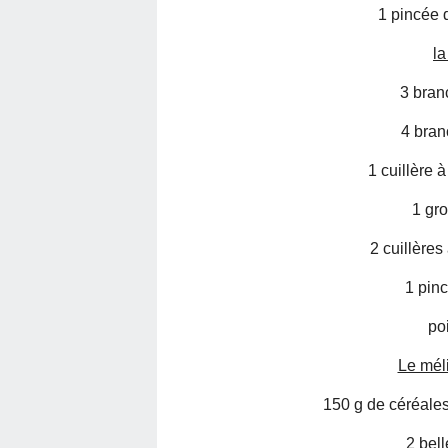
1 pincée 
la
3 bran
4 bran
1 cuillère 
1 gro
2 cuillères
1 pinc
po
Le mél
150 g de céréales
2 bel