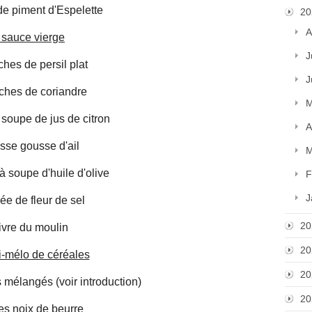
de piment d'Espelette
20
A
 sauce vierge
J
ches de persil plat
J
ches de coriandre
M
à soupe de jus de citron
A
sse gousse d'ail
M
 à soupe d'huile d'olive
F
J
ée de fleur de sel
20
ivre du moulin
20
i-mélo de céréales
20
 mélangés (voir introduction)
20
les noix de beurre