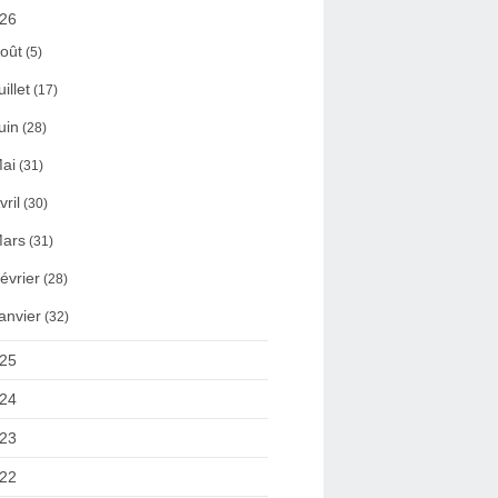
26
oût
(5)
uillet
(17)
uin
(28)
ai
(31)
vril
(30)
ars
(31)
évrier
(28)
anvier
(32)
25
24
23
22