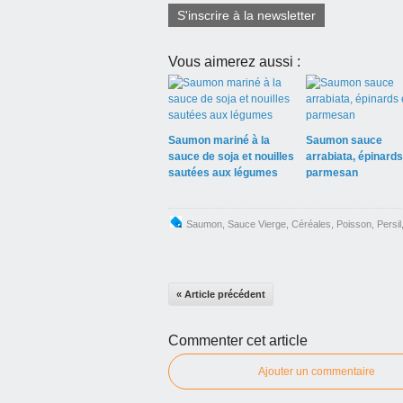
S'inscrire à la newsletter
Vous aimerez aussi :
Saumon mariné à la
Saumon sauce
sauce de soja et nouilles
arrabiata, épinards
sautées aux légumes
parmesan
Saumon
,
Sauce Vierge
,
Céréales
,
Poisson
,
Persil
« Article précédent
Commenter cet article
Ajouter un commentaire