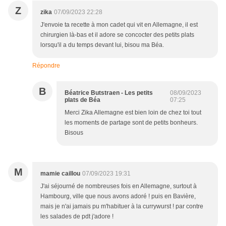
Z
zika
07/09/2023 22:28
J'envoie ta recette à mon cadet qui vit en Allemagne, il est
chirurgien là-bas et il adore se concocter des petits plats
lorsqu'il a du temps devant lui, bisou ma Béa.
Répondre
B
Béatrice Butstraen - Les petits
08/09/2023
plats de Béa
07:25
Merci Zika Allemagne est bien loin de chez toi tout
les moments de partage sont de petits bonheurs.
Bisous
M
mamie caillou
07/09/2023 19:31
J'ai séjourné de nombreuses fois en Allemagne, surtout à
Hambourg, ville que nous avons adoré ! puis en Bavière,
mais je n'ai jamais pu m'habituer à la currywurst ! par contre
les salades de pdt j'adore !