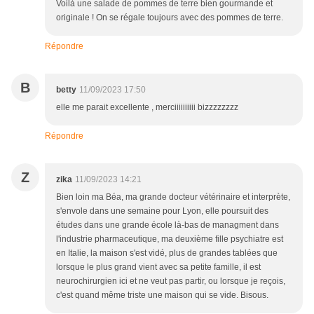
Voilà une salade de pommes de terre bien gourmande et
originale ! On se régale toujours avec des pommes de terre.
Répondre
B
betty
11/09/2023 17:50
elle me parait excellente , merciiiiiiiiii bizzzzzzzz
Répondre
Z
zika
11/09/2023 14:21
Bien loin ma Béa, ma grande docteur vétérinaire et interprète,
s'envole dans une semaine pour Lyon, elle poursuit des
études dans une grande école là-bas de managment dans
l'industrie pharmaceutique, ma deuxième fille psychiatre est
en Italie, la maison s'est vidé, plus de grandes tablées que
lorsque le plus grand vient avec sa petite famille, il est
neurochirurgien ici et ne veut pas partir, ou lorsque je reçois,
c'est quand même triste une maison qui se vide. Bisous.