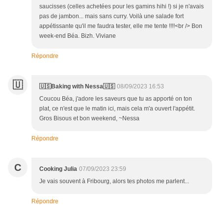
saucisses (celles achetées pour les gamins hihi !) si je n'avais
pas de jambon... mais sans curry. Voilà une salade fort
appétissante qu'il me faudra tester, elle me tente !!!!<br /> Bon
week-end Béa. Bizh. Viviane
Répondre
🇺
🇺🇸Baking with Nessa🇺🇸
08/09/2023 16:53
Coucou Béa, j'adore les saveurs que tu as apporté on ton
plat, ce n'est que le matin ici, mais cela m'a ouvert l'appétit.
Gros Bisous et bon weekend, ~Nessa
Répondre
C
Cooking Julia
07/09/2023 23:59
Je vais souvent à Fribourg, alors tes photos me parlent...
Répondre