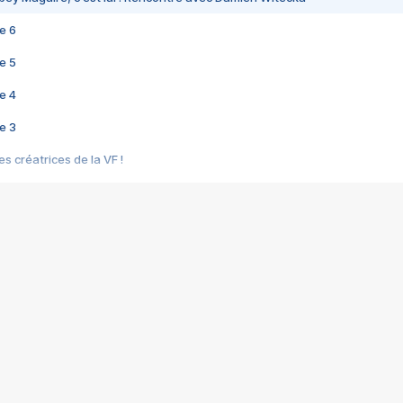
e 6
e 5
e 4
e 3
s créatrices de la VF !
e 2
e 1
e Mektoub My Love arrive enfin ! Rencontre avec Shaïn Boumedine et Sal
i : après Toni en famille
elle réalise le bouleversant Dites lui que je l'aime
ais ! Rencontre autour de Vie privée de Rebecca Zlotowski
 de Marguerite, Grave... Rencontre avec Ella Rumpf