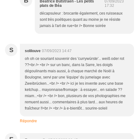
B
Béatrice Butstraen - Les petits
07/09/2023
plats de Béa
17:32
décapsuleur : brocante également, ces ruisseaux
sont très poétiques quant au moine je ne résiste
jamais à l'art de rue<br /> Bonne soirée
S
solilouve
07/09/2023 14:47
oh oh ce souriant souvenir des 'currywürste'... weiß oder rot
??<br /> <br /> sur un banc, dans la Sarre, les doigts
dégoulinants mais aussi, à chaque marché de Noël à
Boulogne, servi par une 'équipe' du jumelage avec
Zweibrücken...<br /> <br /> ici je les invente avec une base
ketchup... mayonnaise/fromage : à essayer... en salade ??
miam...<br /> <br /> bon, plusieurs de vos photographies me
remuent aussi... commentaires à plus tard... aux heures de
fraîcheur !!<br /> <br /> à e-bientôt... sourire-soleil
Répondre