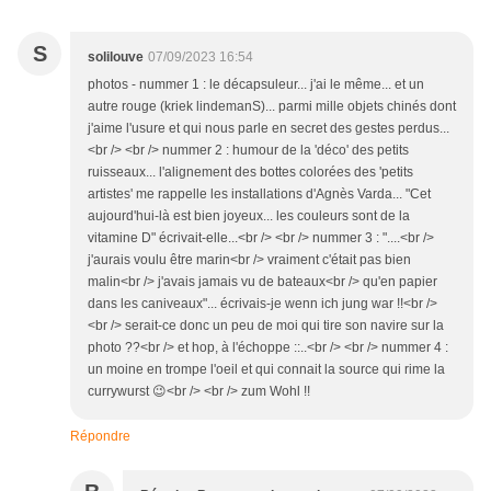
S
solilouve
07/09/2023 16:54
photos - nummer 1 : le décapsuleur... j'ai le même... et un
autre rouge (kriek lindemanS)... parmi mille objets chinés dont
j'aime l'usure et qui nous parle en secret des gestes perdus...
<br /> <br /> nummer 2 : humour de la 'déco' des petits
ruisseaux... l'alignement des bottes colorées des 'petits
artistes' me rappelle les installations d'Agnès Varda... "Cet
aujourd'hui-là est bien joyeux... les couleurs sont de la
vitamine D" écrivait-elle...<br /> <br /> nummer 3 : "....<br />
j'aurais voulu être marin<br /> vraiment c'était pas bien
malin<br /> j'avais jamais vu de bateaux<br /> qu'en papier
dans les caniveaux"... écrivais-je wenn ich jung war !!<br />
<br /> serait-ce donc un peu de moi qui tire son navire sur la
photo ??<br /> et hop, à l'échoppe ::..<br /> <br /> nummer 4 :
un moine en trompe l'oeil et qui connait la source qui rime la
currywurst 😉<br /> <br /> zum Wohl !!
Répondre