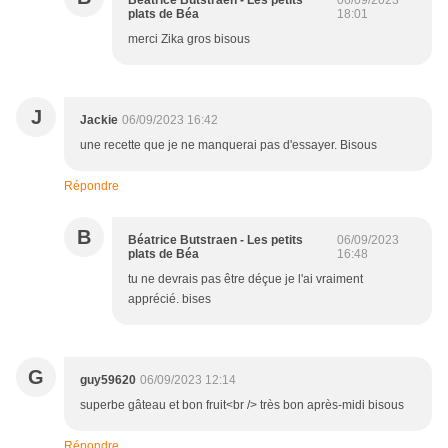
Béatrice Butstraen - Les petits
06/09/2023
plats de Béa
18:01
merci Zika gros bisous
J
Jackie
06/09/2023 16:42
une recette que je ne manquerai pas d'essayer. Bisous
Répondre
B
Béatrice Butstraen - Les petits
06/09/2023
plats de Béa
16:48
tu ne devrais pas être déçue je l'ai vraiment
apprécié. bises
G
guy59620
06/09/2023 12:14
superbe gâteau et bon fruit<br /> très bon après-midi bisous
Répondre