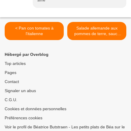
aimé
< Pan con tomates à
Salade allemande aux
l'italienne
pommes de terre, sauce
curry wurst - balade
allemande >
Hébergé par Overblog
Top articles
Pages
Contact
Signaler un abus
C.G.U.
Cookies et données personnelles
Préférences cookies
Voir le profil de Béatrice Butstraen - Les petits plats de Béa sur le