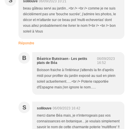
S
solilouve
06/09/2023 10:21
beau gâteau servi au jardin...<br /> <br /> comme je ne suis
décidément pas une 'bouche sucrée', j'admire les photos, le
décor et m'attarde sur ce beau pot 'multi-echeverias' dont
vous allez probablement me livrer le nom !!<br /> <br /> bon
soleil à Vous
Répondre
B
Béatrice Butstraen - Les petits
06/09/2023
plats de Béa
16:52
Boisson fraiche à l'intérieur j'attends la fin d'après
midi pour profiter du jardin exposé au sud en plein
soleil actuellement......<br /> Poterie rapportée
d'Espagne mais j'en ignore le nom......
S
solilouve
06/09/2023 16:42
merci dame Béa mais, je n'interrogeais pas vos
connaissances en botanique... je voulais simplement
savoir le nom de cette charmante poterie 'multiflore' !!