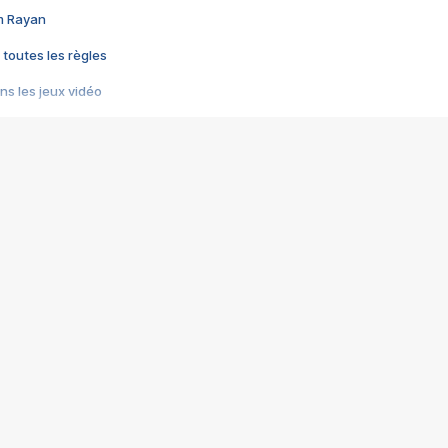
im Rayan
 toutes les règles
s les jeux vidéo
us choquant de Rockstar ? - Le scandale BULLY
e plus moche de Steam
du RÊVE tourne au CAUCHEMAR
pendant 8 heures
it… à tort
umiliés par un jeu vidéo
ire - Final Fantasy 8
ti un empire - Age of Empires
story DOFUS