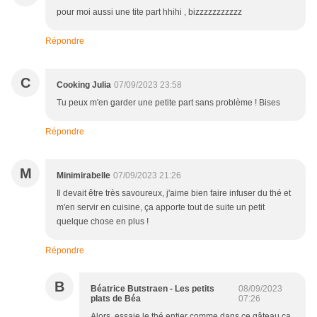
pour moi aussi une tite part hhihi , bizzzzzzzzzzz
Répondre
C
Cooking Julia
07/09/2023 23:58
Tu peux m'en garder une petite part sans problème ! Bises
Répondre
M
Minimirabelle
07/09/2023 21:26
Il devait être très savoureux, j'aime bien faire infuser du thé et
m'en servir en cuisine, ça apporte tout de suite un petit
quelque chose en plus !
Répondre
B
Béatrice Butstraen - Les petits
08/09/2023
plats de Béa
07:26
Alors, essaie le thé entier comme dans ce gâteau ça