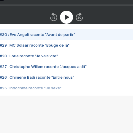
#30 : Eve Angeli raconte "Avant de partir"
#29 : MC Solaar raconte "Bouge de là"
28 : Lorie raconte "Je vais vite"
#27 : Christophe Willem raconte "Jacques a dit"
#26 : Chimène Badi raconte "Entre nous"
#25 : Indochine raconte "3e sexe"
#24 : Zaho raconte "C'est chelou"
#23 : Patrick Bruel raconte "Au café des délices"
#22 : Kyo raconte "Le chemin"
#21 : Nolwenn Leroy raconte "Cassé"