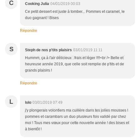
C
Cooking Julia
04/01/2019 00:03
Ce petit dessert est juste à tomber... Pommes et caramel, le
duo gagnant ! Bises
Répondre
S
Steph de nos p'tits plaisirs
03/01/2019 11:11
Hummm, ça à l'air délicieux : frais et lèger !!!!<br /> Belle et
heureuse année 2019, que celle soit remplie de p'tits et de
grands plaisirs !
Répondre
L
lolo
03/01/2019 07:49
j'y plongerais volontiers ma cuillère dans tes jolies mousses !
pommes et carambars un duo plusieurs fois validé par chez
moi ! Tous mes vœux pour cette nouvelle année ! des bises et
à bientôt !