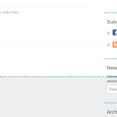
ns
,
Huile D'olive
Suiv
News
Abonne
article
Email
Arch