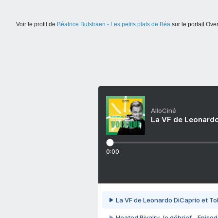
Voir le profil de
Béatrice Butstraen - Les petits plats de Béa
sur le portail Ove
AlloCiné
La VF de Leonardo
0:00
La VF de Leonardo DiCaprio et To
Heated Rivalry, le débrief - Episod