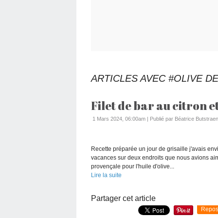
ARTICLES AVEC #OLIVE D
Filet de bar au citron et
1 Mars 2024, 06:00am
|
Publié par Béatrice Butstraen
Recette préparée un jour de grisaille j'avais envi
vacances sur deux endroits que nous avions aim
provençale pour l'huile d'olive...
Lire la suite
Partager cet article
Repos