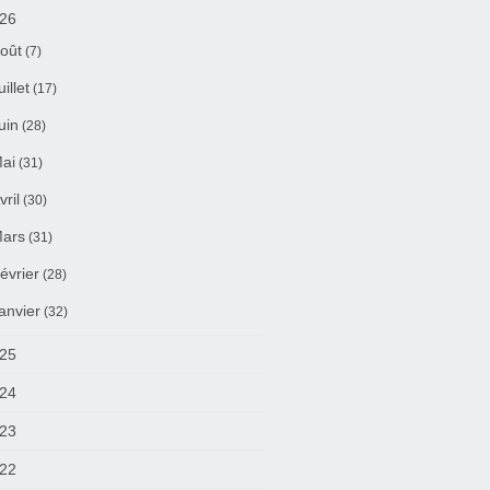
26
oût
(7)
uillet
(17)
uin
(28)
ai
(31)
vril
(30)
ars
(31)
évrier
(28)
anvier
(32)
25
24
23
22