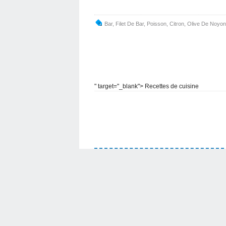
Bar
,
Filet De Bar
,
Poisson
,
Citron
,
Olive De Noyo
" target="_blank"> Recettes de cuisine