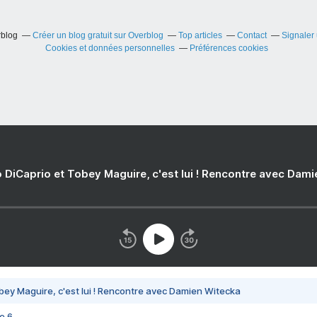
rblog
Créer un blog gratuit sur Overblog
Top articles
Contact
Signaler
Cookies et données personnelles
Préférences cookies
 DiCaprio et Tobey Maguire, c'est lui ! Rencontre avec Dam
bey Maguire, c'est lui ! Rencontre avec Damien Witecka
e 6