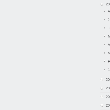
20
A
J
J
M
A
M
F
J
20
20
20
20