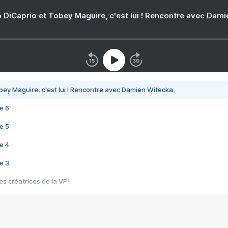
 DiCaprio et Tobey Maguire, c'est lui ! Rencontre avec Dam
bey Maguire, c'est lui ! Rencontre avec Damien Witecka
e 6
e 5
e 4
e 3
s créatrices de la VF !
e 2
e 1