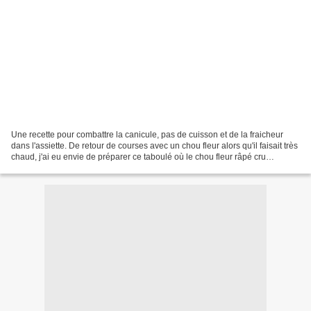
Une recette pour combattre la canicule, pas de cuisson et de la fraicheur
dans l'assiette. De retour de courses avec un chou fleur alors qu'il faisait très
chaud, j'ai eu envie de préparer ce taboulé où le chou fleur râpé cru
remplace la semoule. Ca m'a...