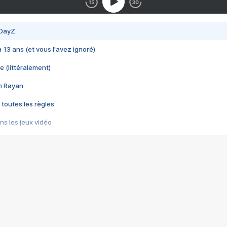
 DayZ
 a 13 ans (et vous l'avez ignoré)
e (littéralement)
im Rayan
 toutes les règles
s les jeux vidéo
us choquant de Rockstar ? - Le scandale BULLY
e plus moche de Steam
du RÊVE tourne au CAUCHEMAR
pendant 8 heures
it… à tort