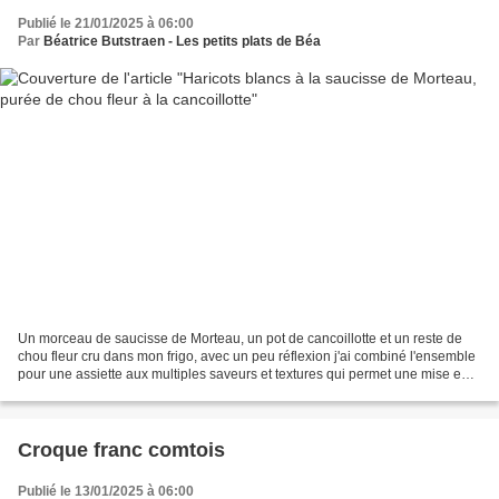
Publié le 21/01/2025 à 06:00
Par
Béatrice Butstraen - Les petits plats de Béa
Un morceau de saucisse de Morteau, un pot de cancoillotte et un reste de
chou fleur cru dans mon frigo, avec un peu réflexion j'ai combiné l'ensemble
pour une assiette aux multiples saveurs et textures qui permet une mise en
scène gourmande, comme j'aime...
Croque franc comtois
Publié le 13/01/2025 à 06:00