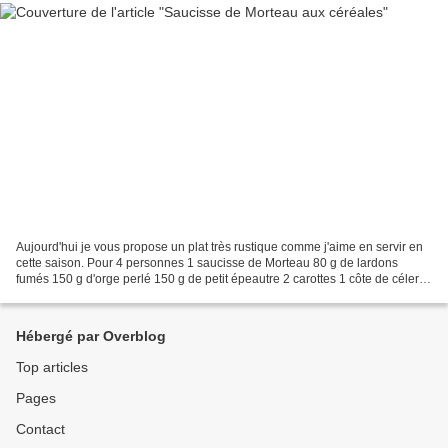
Aujourd'hui je vous propose un plat très rustique comme j'aime en servir en
cette saison. Pour 4 personnes 1 saucisse de Morteau 80 g de lardons
fumés 150 g d'orge perlé 150 g de petit épeautre 2 carottes 1 côte de céleri 1
oignon 1 bouquet garni ((thym...
Hébergé par Overblog
Top articles
Pages
Contact