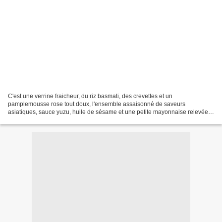
C'est une verrine fraicheur, du riz basmati, des crevettes et un
pamplemousse rose tout doux, l'ensemble assaisonné de saveurs
asiatiques, sauce yuzu, huile de sésame et une petite mayonnaise relevée
de wasabi. C'est frais et léger, à servir en entrée...