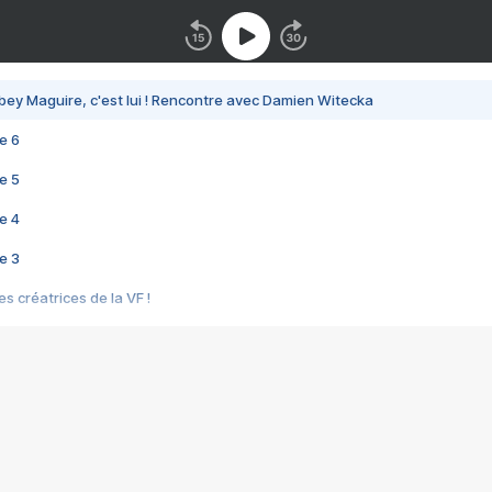
bey Maguire, c'est lui ! Rencontre avec Damien Witecka
e 6
e 5
e 4
e 3
s créatrices de la VF !
e 2
e 1
e Mektoub My Love arrive enfin ! Rencontre avec Shaïn Boumedine et Sal
i : après Toni en famille