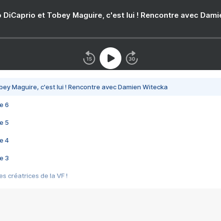
 DiCaprio et Tobey Maguire, c'est lui ! Rencontre avec Dam
bey Maguire, c'est lui ! Rencontre avec Damien Witecka
e 6
e 5
e 4
e 3
s créatrices de la VF !
e 2
e 1