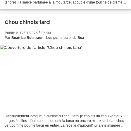
tendres, la sauce parfumée à la moutarde, adoucie d'une touche de crème
fraiche est idéale pour accompagner...
Chou chinois farci
Publié le 12/01/2025 à 06:00
Par
Béatrice Butstraen - Les petits plats de Béa
Habituellement lorsque je cuisine du chou farci je choisis un chou vert aux
larges feuilles idéales pour contenir la farce ou encore mieux un beau chou
vert pommé pour le farcir en entier. La recette d'aujourd'hui a été inspirée par
une vidéo vue je ne...