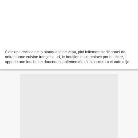
C'est une revisite de la blanquette de veau, plat tellement traditionnel de
notre bonne cuisine française. Ici, le bouillon est remplacé par du cidre, il
apporte une touche de douceur supplémentaire à la sauce. La viande mijote
dans ce jus et s'en imprègne...