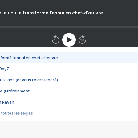
e jeu qui a transformé l’ennui en chef-d’œuvre
nsformé l’ennui en chef-d’œuvre
 DayZ
 a 13 ans (et vous l'avez ignoré)
e (littéralement)
im Rayan
 toutes les règles
s les jeux vidéo
us choquant de Rockstar ? - Le scandale BULLY