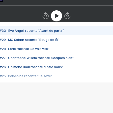
#30 : Eve Angeli raconte "Avant de partir"
#29 : MC Solaar raconte "Bouge de là"
28 : Lorie raconte "Je vais vite"
#27 : Christophe Willem raconte "Jacques a dit"
#26 : Chimène Badi raconte "Entre nous"
#25 : Indochine raconte "3e sexe"
#24 : Zaho raconte "C'est chelou"
#23 : Patrick Bruel raconte "Au café des délices"
#22 : Kyo raconte "Le chemin"
#21 : Nolwenn Leroy raconte "Cassé"