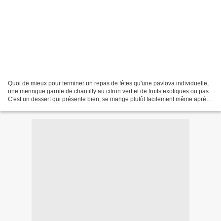
Quoi de mieux pour terminer un repas de fêtes qu'une pavlova individuelle,
une meringue garnie de chantilly au citron vert et de fruits exotiques ou pas.
C'est un dessert qui présente bien, se mange plutôt facilement même après
un repas copieux et qui...