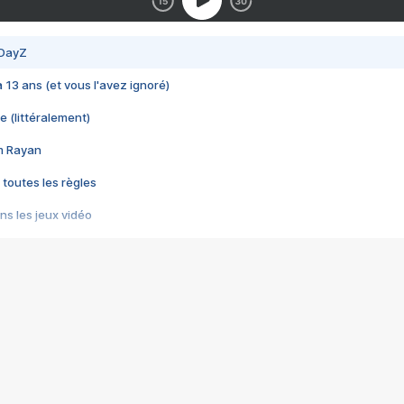
 DayZ
 a 13 ans (et vous l'avez ignoré)
e (littéralement)
im Rayan
 toutes les règles
s les jeux vidéo
us choquant de Rockstar ? - Le scandale BULLY
e plus moche de Steam
du RÊVE tourne au CAUCHEMAR
pendant 8 heures
it… à tort