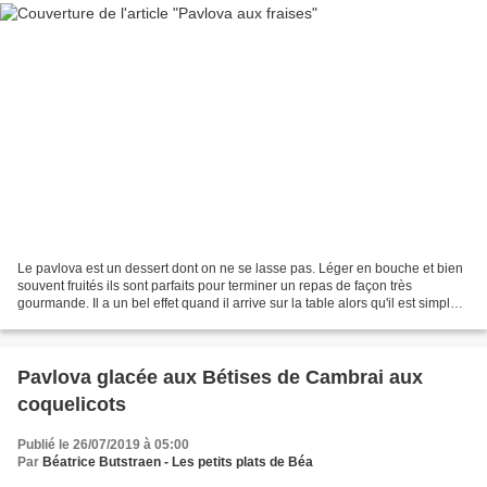
Le pavlova est un dessert dont on ne se lasse pas. Léger en bouche et bien
souvent fruités ils sont parfaits pour terminer un repas de façon très
gourmande. Il a un bel effet quand il arrive sur la table alors qu'il est simple à
réaliser et peu couteux. Pour...
Pavlova glacée aux Bétises de Cambrai aux
coquelicots
Publié le 26/07/2019 à 05:00
Par
Béatrice Butstraen - Les petits plats de Béa