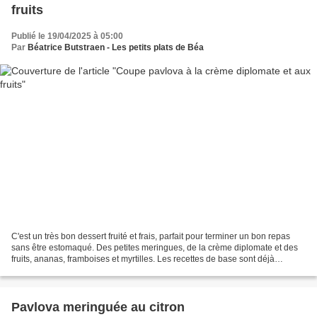
fruits
Publié le 19/04/2025 à 05:00
Par
Béatrice Butstraen - Les petits plats de Béa
C'est un très bon dessert fruité et frais, parfait pour terminer un bon repas
sans être estomaqué. Des petites meringues, de la crème diplomate et des
fruits, ananas, framboises et myrtilles. Les recettes de base sont déjà
présentes sur le blog. Un peu...
Pavlova meringuée au citron