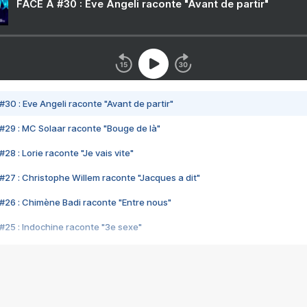
FACE A #30 : Eve Angeli raconte "Avant de partir"
#30 : Eve Angeli raconte "Avant de partir"
#29 : MC Solaar raconte "Bouge de là"
28 : Lorie raconte "Je vais vite"
#27 : Christophe Willem raconte "Jacques a dit"
#26 : Chimène Badi raconte "Entre nous"
#25 : Indochine raconte "3e sexe"
#24 : Zaho raconte "C'est chelou"
#23 : Patrick Bruel raconte "Au café des délices"
#22 : Kyo raconte "Le chemin"