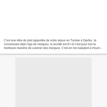
C'est une idée de plat rapportée de notre séjour en Tunisie à Djerba. Je
connaissais déjà l'ojja de merguez, la recette est ICI et c'est pour moi la
meilleure manière de cuisiner des merguez. C'est en me baladant à Houmt
Souk, sur la carte d'un restaurant...