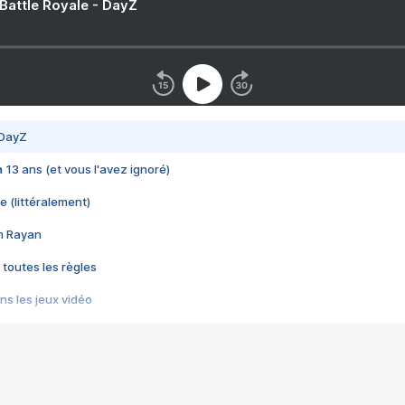
 Battle Royale - DayZ
 DayZ
 a 13 ans (et vous l'avez ignoré)
e (littéralement)
im Rayan
 toutes les règles
s les jeux vidéo
us choquant de Rockstar ? - Le scandale BULLY
e plus moche de Steam
du RÊVE tourne au CAUCHEMAR