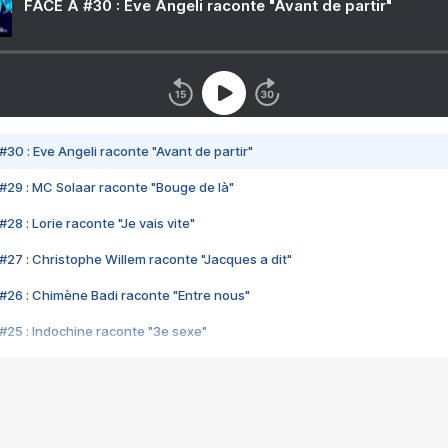
FACE A #30 : Eve Angeli raconte "Avant de partir"
#30 : Eve Angeli raconte "Avant de partir"
#29 : MC Solaar raconte "Bouge de là"
28 : Lorie raconte "Je vais vite"
#27 : Christophe Willem raconte "Jacques a dit"
#26 : Chimène Badi raconte "Entre nous"
#25 : Indochine raconte "3e sexe"
#24 : Zaho raconte "C'est chelou"
#23 : Patrick Bruel raconte "Au café des délices"
#22 : Kyo raconte "Le chemin"