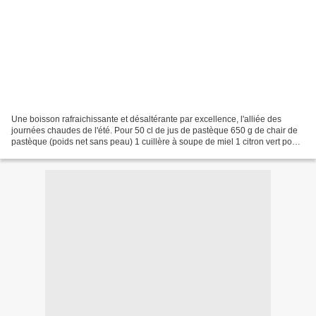
Une boisson rafraichissante et désaltérante par excellence, l'alliée des
journées chaudes de l'été. Pour 50 cl de jus de pastèque 650 g de chair de
pastèque (poids net sans peau) 1 cuillère à soupe de miel 1 citron vert pour
servir eau gazeuse à discrétion...