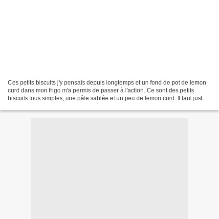
Ces petits biscuits j'y pensais depuis longtemps et un fond de pot de lemon
curd dans mon frigo m'a permis de passer à l'action. Ce sont des petits
biscuits tous simples, une pâte sablée et un peu de lemon curd. Il faut juste
penser à mettre le lemon...