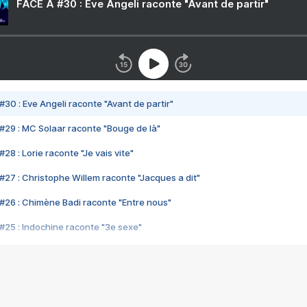
FACE A #30 : Eve Angeli raconte "Avant de partir"
#30 : Eve Angeli raconte "Avant de partir"
#29 : MC Solaar raconte "Bouge de là"
28 : Lorie raconte "Je vais vite"
#27 : Christophe Willem raconte "Jacques a dit"
#26 : Chimène Badi raconte "Entre nous"
#25 : Indochine raconte "3e sexe"
#24 : Zaho raconte "C'est chelou"
#23 : Patrick Bruel raconte "Au café des délices"
#22 : Kyo raconte "Le chemin"