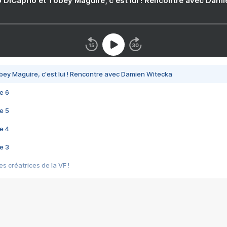
 DiCaprio et Tobey Maguire, c'est lui ! Rencontre avec Dam
bey Maguire, c'est lui ! Rencontre avec Damien Witecka
e 6
e 5
e 4
e 3
s créatrices de la VF !
e 2
e 1
e Mektoub My Love arrive enfin ! Rencontre avec Shaïn Boumedine et Sal