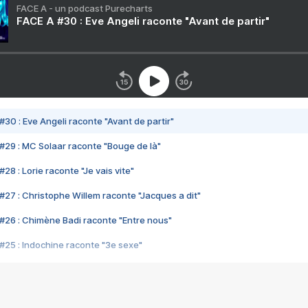
FACE A - un podcast Purecharts
FACE A #30 : Eve Angeli raconte "Avant de partir"
#30 : Eve Angeli raconte "Avant de partir"
#29 : MC Solaar raconte "Bouge de là"
28 : Lorie raconte "Je vais vite"
#27 : Christophe Willem raconte "Jacques a dit"
#26 : Chimène Badi raconte "Entre nous"
#25 : Indochine raconte "3e sexe"
#24 : Zaho raconte "C'est chelou"
#23 : Patrick Bruel raconte "Au café des délices"