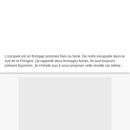
L'oscypek est un fromage polonais frais ou fumé. De notre escapade dans le
sud de la Pologne, j'ai rapporté deux fromages fumés. Ils sont toujours
joliment façonnés. Je n'hésite pas à vous proposer cette recette car même si
vous ne trouvez pas d'oscypek...