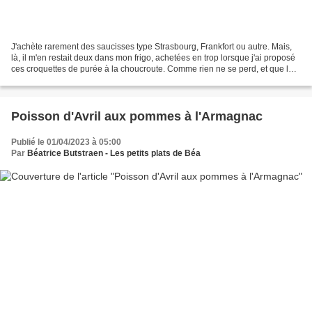
J'achète rarement des saucisses type Strasbourg, Frankfort ou autre. Mais,
là, il m'en restait deux dans mon frigo, achetées en trop lorsque j'ai proposé
ces croquettes de purée à la choucroute. Comme rien ne se perd, et que la
fin de semaine se profilait,...
Poisson d'Avril aux pommes à l'Armagnac
Publié le 01/04/2023 à 05:00
Par
Béatrice Butstraen - Les petits plats de Béa