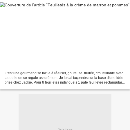
C'est une gourmandise facile à réaliser, gouteuse, fruitée, croustillante avec
laquelle on se régale assurément. Je les ai façonnés sur la base d'une idée
prise chez Jackie. Pour 8 feuilletés individuels 1 pâte feuilletée rectangulaire
pur beurre 3 cuillères...