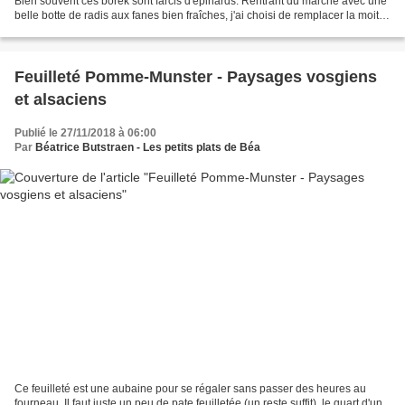
Bien souvent ces börek sont farcis d'épinards. Rentrant du marché avec une
belle botte de radis aux fanes bien fraîches, j'ai choisi de remplacer la moitié
des épinards par ces...
Feuilleté Pomme-Munster - Paysages vosgiens
et alsaciens
Publié le 27/11/2018 à 06:00
Par
Béatrice Butstraen - Les petits plats de Béa
Ce feuilleté est une aubaine pour se régaler sans passer des heures au
fourneau. Il faut juste un peu de pate feuilletée (un reste suffit), le quart d'un