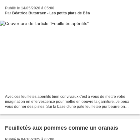
Publié le 14/05/2026 à 05:00
Par
Béatrice Butstraen - Les petits plats de Béa
Avec ces feuilletés apéritifs bien conviviaux c'est à vous de mettre votre
imagination en effervescence pour mettre en oeuvre la garniture. Je peux
vous donner des pistes. Sur la base d'une pâte feuilletée pur beurre on
tartine une préparation soit fromagère,...
Feuilletés aux pommes comme un oranais
Publié le 04/10/2025 à 05:00