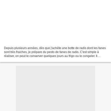
Depuis plusieurs années, dès que j'achète une botte de radis dont les fanes
sont très fraiches, je prépare du pesto de fanes de radis. C'est simple à
réaliser, on peut le conserver quelques jours au frigo ou le congeler. Il
permet de parfumer un grand...