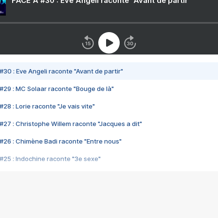
FACE A #30 : Eve Angeli raconte "Avant de partir"
#30 : Eve Angeli raconte "Avant de partir"
#29 : MC Solaar raconte "Bouge de là"
28 : Lorie raconte "Je vais vite"
#27 : Christophe Willem raconte "Jacques a dit"
#26 : Chimène Badi raconte "Entre nous"
#25 : Indochine raconte "3e sexe"
#24 : Zaho raconte "C'est chelou"
#23 : Patrick Bruel raconte "Au café des délices"
#22 : Kyo raconte "Le chemin"