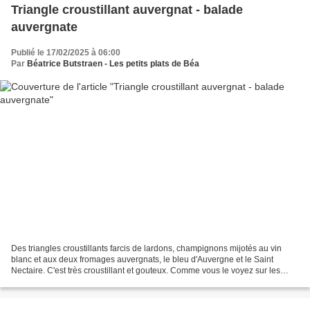
Triangle croustillant auvergnat - balade
auvergnate
Publié le 17/02/2025 à 06:00
Par
Béatrice Butstraen - Les petits plats de Béa
Des triangles croustillants farcis de lardons, champignons mijotés au vin
blanc et aux deux fromages auvergnats, le bleu d'Auvergne et le Saint
Nectaire. C'est très croustillant et gouteux. Comme vous le voyez sur les
photos, je les ai préparés pour accompagner...