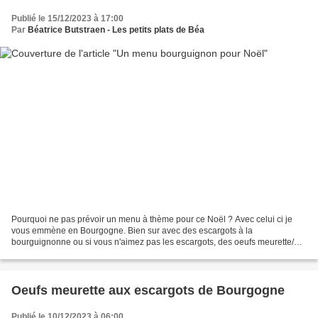
Publié le 15/12/2023 à 17:00
Par
Béatrice Butstraen - Les petits plats de Béa
Pourquoi ne pas prévoir un menu à thème pour ce Noël ? Avec celui ci je
vous emmène en Bourgogne. Bien sur avec des escargots à la
bourguignonne ou si vous n'aimez pas les escargots, des oeufs meurette/
Puis on continue avec le traditionnel poulet Gaston...
Oeufs meurette aux escargots de Bourgogne
Publié le 10/12/2023 à 06:00