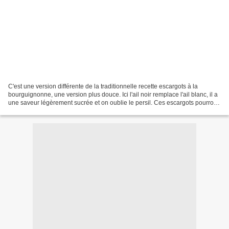
C'est une version différente de la traditionnelle recette escargots à la
bourguignonne, une version plus douce. Ici l'ail noir remplace l'ail blanc, il a
une saveur légèrement sucrée et on oublie le persil. Ces escargots pourront
être servis en entrée...