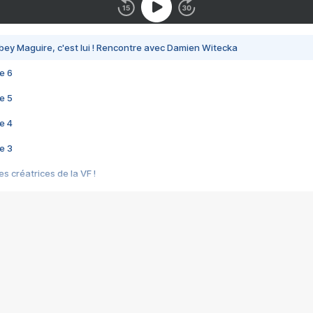
bey Maguire, c'est lui ! Rencontre avec Damien Witecka
e 6
e 5
e 4
e 3
s créatrices de la VF !
e 2
e 1
e Mektoub My Love arrive enfin ! Rencontre avec Shaïn Boumedine et Sal
i : après Toni en famille
elle réalise le bouleversant Dites lui que je l'aime