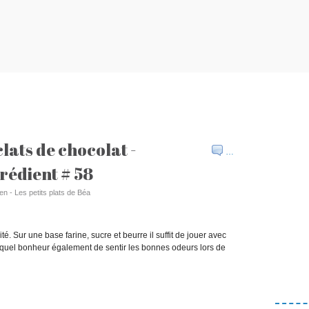
clats de chocolat -
…
rédient # 58
en - Les petits plats de Béa
é. Sur une base farine, sucre et beurre il suffit de jouer avec
 Et quel bonheur également de sentir les bonnes odeurs lors de