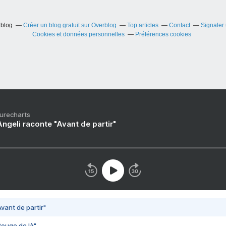
rblog
Créer un blog gratuit sur Overblog
Top articles
Contact
Signaler
Cookies et données personnelles
Préférences cookies
Purecharts
ngeli raconte "Avant de partir"
vant de partir"
Bouge de là"