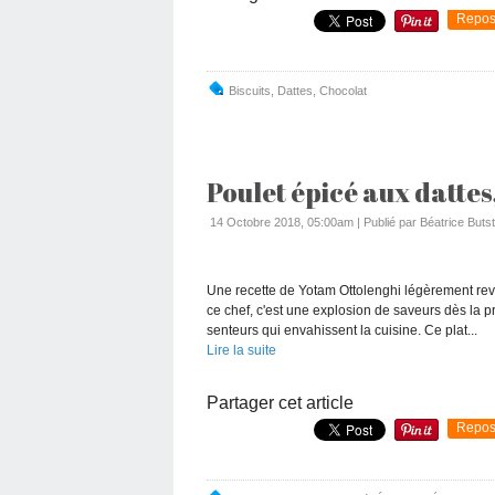
Repos
Biscuits
,
Dattes
,
Chocolat
Poulet épicé aux dattes
14 Octobre 2018, 05:00am
|
Publié par Béatrice Butst
Une recette de Yotam Ottolenghi légèrement re
ce chef, c'est une explosion de saveurs dès la
senteurs qui envahissent la cuisine. Ce plat...
Lire la suite
Partager cet article
Repos