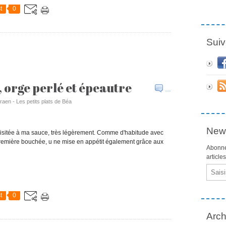
t
0
Suiv
, orge perlé et épeautre
…
raen - Les petits plats de Béa
News
visitée à ma sauce, très légèrement. Comme d'habitude avec
 première bouchée, u ne mise en appétit également grâce aux
Abonne
article
Email
t
0
Arch