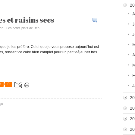
20
A
s et raisins secs
…
J
en - Les petits plats de Béa
J
M
 que je les préfère. Celui que je vous propose aujourd'hui est
ps, rendant ce cake bien complet pour un petit déjeuner très
A
M
F
t
0
J
20
ge
20
20
20