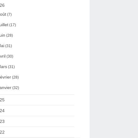
26
oût
(7)
uillet
(17)
uin
(28)
ai
(31)
vril
(30)
ars
(31)
évrier
(28)
anvier
(32)
25
24
23
22