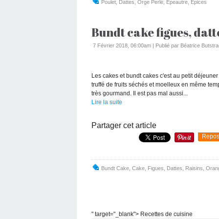
Poulet
,
Dattes
,
Orge Perlé
,
Épeautre
,
Épices
Bundt cake figues, datte
7 Février 2018, 06:00am
|
Publié par Béatrice Butstra
Les cakes et bundt cakes c'est au petit déjeuner
truffé de fruits séchés et moelleux en même tem
très gourmand. Il est pas mal aussi...
Lire la suite
Partager cet article
Repos
Bundt Cake
,
Cake
,
Figues
,
Dattes
,
Raisins
,
Oran
" target="_blank"> Recettes de cuisine