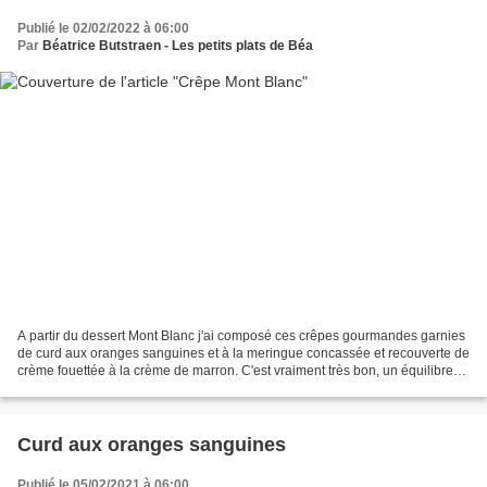
Publié le 02/02/2022 à 06:00
Par
Béatrice Butstraen - Les petits plats de Béa
A partir du dessert Mont Blanc j'ai composé ces crêpes gourmandes garnies
de curd aux oranges sanguines et à la meringue concassée et recouverte de
crème fouettée à la crème de marron. C'est vraiment très bon, un équilibre
entre le curd fruité et acidulé...
Curd aux oranges sanguines
Publié le 05/02/2021 à 06:00