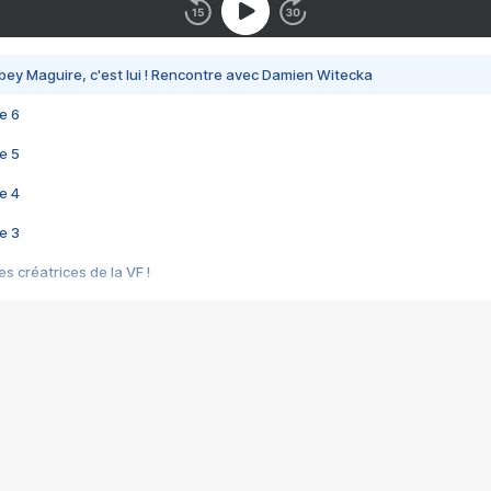
bey Maguire, c'est lui ! Rencontre avec Damien Witecka
e 6
e 5
e 4
e 3
s créatrices de la VF !
e 2
e 1
e Mektoub My Love arrive enfin ! Rencontre avec Shaïn Boumedine et Sal
i : après Toni en famille
elle réalise le bouleversant Dites lui que je l'aime