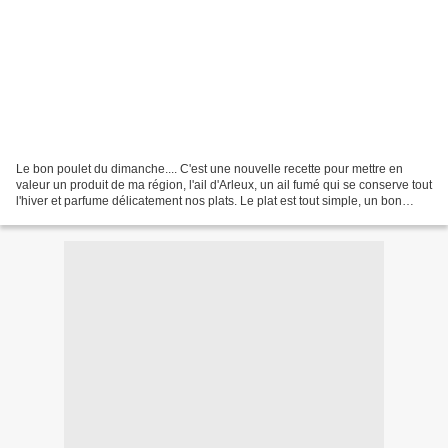
Le bon poulet du dimanche.... C'est une nouvelle recette pour mettre en
valeur un produit de ma région, l'ail d'Arleux, un ail fumé qui se conserve tout
l'hiver et parfume délicatement nos plats. Le plat est tout simple, un bon
poulet fermier au ventre...