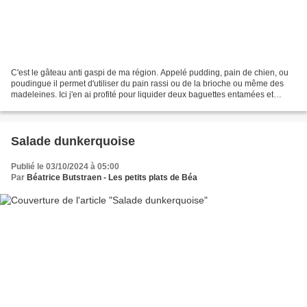
C'est le gâteau anti gaspi de ma région. Appelé pudding, pain de chien, ou
poudingue il permet d'utiliser du pain rassi ou de la brioche ou même des
madeleines. Ici j'en ai profité pour liquider deux baguettes entamées et
rassies, 2 tranches de brioche...
Salade dunkerquoise
Publié le 03/10/2024 à 05:00
Par
Béatrice Butstraen - Les petits plats de Béa