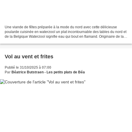
Une viande de fêtes préparée à la mode du nord avec cette délicieuse
poularde cuisinée en waterzooï un plat incontournable des tables du nord et
de la Belgique Waterzooï signifie eau qui bout en flamand. Originaire de la
ville de Gand en Belgique, ce...
Vol au vent et frites
Publié le 31/10/2025 à 07:00
Par
Béatrice Butstraen - Les petits plats de Béa