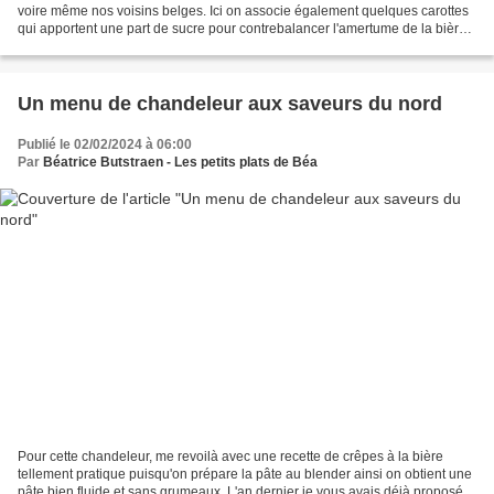
voire même nos voisins belges. Ici on associe également quelques carottes
qui apportent une part de sucre pour contrebalancer l'amertume de la bière.
C'est un plat qui se prépare...
Un menu de chandeleur aux saveurs du nord
Publié le 02/02/2024 à 06:00
Par
Béatrice Butstraen - Les petits plats de Béa
Pour cette chandeleur, me revoilà avec une recette de crêpes à la bière
tellement pratique puisqu'on prépare la pâte au blender ainsi on obtient une
pâte bien fluide et sans grumeaux. L'an dernier je vous avais déjà proposé