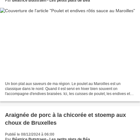
Par
Béatrice Butstraen - Les petits plats de Béa
Un bon plat aux saveurs de ma région. Le poulet au Maroilles est un
classique dans le nord. Quand il est servi en hiver bien souvent on
l'accompagne d'endives braisées. Ici, les cuisses de poulet, les endives et
des pommes de terre rôtissent ensemble...
Araignée de porc à la chicorée et stoemp aux
choux de Bruxelles
Publié le 08/12/2024 à 06:00
Par
Béatrice Butstraen - Les petits plats de Béa