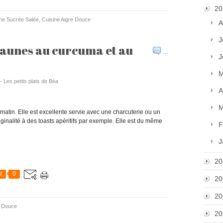
20
ne Sucrée Salée
,
Cuisine Aigre Douce
A
J
jaunes au curcuma et au
…
J
M
- Les petits plats de Béa
A
M
u matin. Elle est excellente servie avec une charcuterie ou un
ginalité à des toasts apéritifs par exemple. Elle est du même
F
J
20
t
0
20
20
e Douce
20