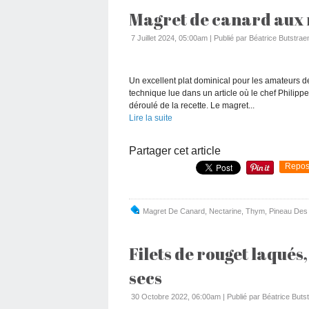
Magret de canard aux 
7 Juillet 2024, 05:00am
|
Publié par Béatrice Butstraen
Un excellent plat dominical pour les amateurs de 
technique lue dans un article où le chef Philipp
déroulé de la recette. Le magret...
Lire la suite
Partager cet article
Repos
Magret De Canard
,
Nectarine
,
Thym
,
Pineau Des
Filets de rouget laqués
secs
30 Octobre 2022, 06:00am
|
Publié par Béatrice Butst