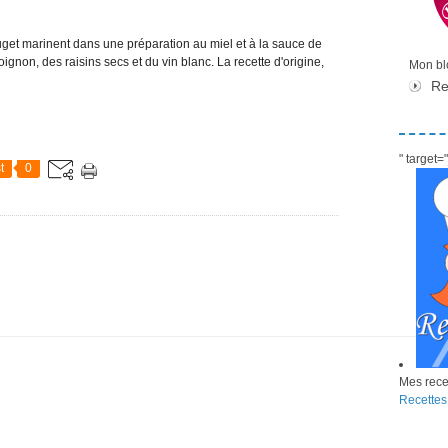
rouget marinent dans une préparation au miel et à la sauce de
gnon, des raisins secs et du vin blanc. La recette d'origine,
Mon blo
Re
" target
t
0
Mes recet
Recettes