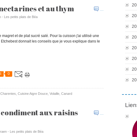
20
nectarines et au thym
…
20
 - Les petits plats de Béa
20
magret et de plat sucré salé. Pour la cuisson j'ai utilisé une
20
e Etchebest donnait les conseils que je vous explique dans le
20
20
20
t
0
20
 Charentes
,
Cuisine Aigre Douce
,
Volaille
,
Canard
Lien
, condiment aux raisins
…
raen - Les petits plats de Béa