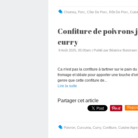
Chutney
,
Porc
,
Côte De Porc
,
Rôti De Porc
,
Cuisi
Confiture de poivrons 
curry
8 Août 2025, 05:00am
|
Publié par Béatrice Butstraen 
Ca n'est pas la confiture à tartiner sur le pain d
fromage et idéale pour apporter une touche d'ori
genre que cette confiture de...
Lire la suite
Partager cet article
Repos
Poivron
,
Curcuma
,
Curry
,
Confiture
,
Cuisine Aigr