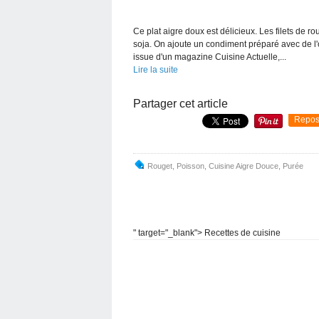
Ce plat aigre doux est délicieux. Les filets de 
soja. On ajoute un condiment préparé avec de l'oi
issue d'un magazine Cuisine Actuelle,...
Lire la suite
Partager cet article
Repos
Rouget
,
Poisson
,
Cuisine Aigre Douce
,
Purée
" target="_blank"> Recettes de cuisine