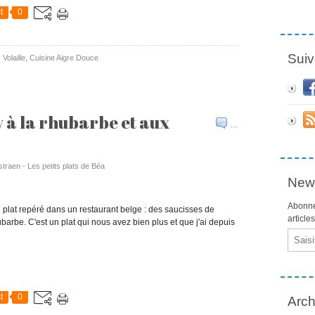
t
0
Suiv
,
Volaille
,
Cuisine Aigre Douce
y à la rhubarbe et aux
…
straen - Les petits plats de Béa
News
Abonne
 plat repéré dans un restaurant belge : des saucisses de
article
be. C'est un plat qui nous avez bien plus et que j'ai depuis
Email
t
0
Arch