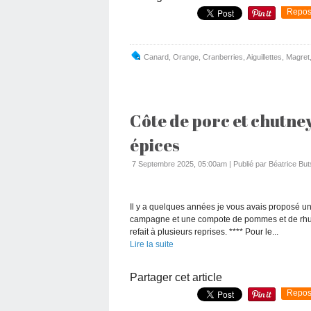
Repos
Canard
,
Orange
,
Cranberries
,
Aiguillettes
,
Magret
Côte de porc et chutne
épices
7 Septembre 2025, 05:00am
|
Publié par Béatrice But
Il y a quelques années je vous avais proposé un
campagne et une compote de pommes et de rhubar
refait à plusieurs reprises. **** Pour le...
Lire la suite
Partager cet article
Repos