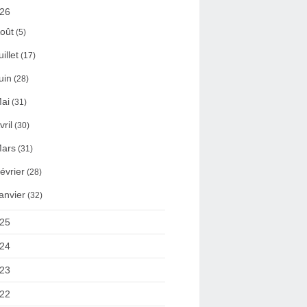
26
oût
(5)
uillet
(17)
uin
(28)
ai
(31)
vril
(30)
ars
(31)
évrier
(28)
anvier
(32)
25
24
23
22