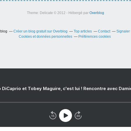
Theme: Delicate © 2012 - Hébergé par
Overblog
rblog
Créer un blog gratuit sur Overblog
Top articles
Contact
Signaler
Cookies et données personnelles
Préférences cookies
 DiCaprio et Tobey Maguire, c'est lui ! Rencontre avec Dam