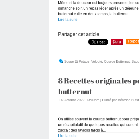
Même si la douceur est toujours présente, les soi
dimanche soir, un repas léger après un déjeuner
butternut cuite en deux temps, la butternut...
Lire la suite
Partager cet article
Repos
Soupe Et Potage
,
Velouté
,
Courge Butternut
,
Sau
8 Recettes originales p
butternut
14 Octobre 2022, 13:00pm
|
Publié par Béatrice Butst
On utilise souvent la courge butternut pour pr
un récapitulatif de quelques recettes qui sortent 
zucca : des raviolis farcis à...
Lire la suite