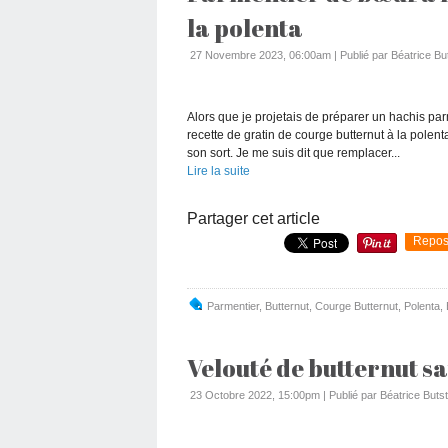
la polenta
27 Novembre 2023, 06:00am
|
Publié par Béatrice Bu
Alors que je projetais de préparer un hachis pa
recette de gratin de courge butternut à la polent
son sort. Je me suis dit que remplacer...
Lire la suite
Partager cet article
Repos
Parmentier
,
Butternut
,
Courge Butternut
,
Polenta
,
Velouté de butternut sa
23 Octobre 2022, 15:00pm
|
Publié par Béatrice Butst