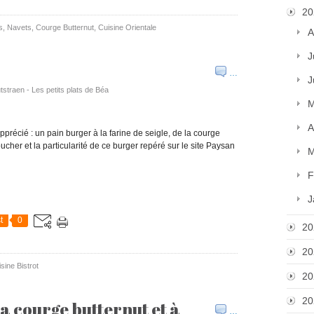
20
s
,
Navets
,
Courge Butternut
,
Cuisine Orientale
A
J
…
J
tstraen - Les petits plats de Béa
M
A
pprécié : un pain burger à la farine de seigle, de la courge
ucher et la particularité de ce burger repéré sur le site Paysan
M
F
J
t
0
20
20
sine Bistrot
20
20
a courge butternut et à
…