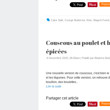
Repos
Cake Salé
,
Courge Butternut
,
Noix
,
Magret Fumé
Couscous au poulet et b
épicées
8 Novembre 2025, 06:00am
|
Publié par Béatrice Buts
Une nouvelle version de couscous, c'est bien le 
et les légumes. Pour cette version, on retrouve d
bouillon, des boulettes...
Lire la suite
Partager cet article
Repos