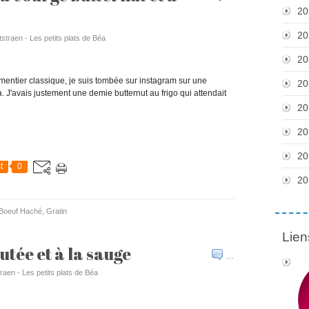
20
20
tstraen - Les petits plats de Béa
20
rmentier classique, je suis tombée sur instagram sur une
20
a. J'avais justement une demie butternut au frigo qui attendait
20
20
20
t
0
20
Boeuf Haché
,
Gratin
Lien
utée et à la sauge
…
raen - Les petits plats de Béa