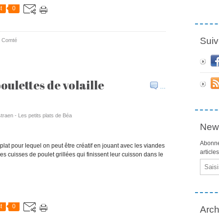
t
0
Suiv
,
Comté
oulettes de volaille
…
traen - Les petits plats de Béa
News
Abonne
plat pour lequel on peut être créatif en jouant avec les viandes
article
es cuisses de poulet grillées qui finissent leur cuisson dans le
Email
t
0
Arch