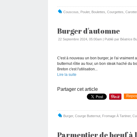
Couscous
,
Poulet
,
Boulettes
,
Courgettes
,
Carotte
Burger d'automne
22 Septembre 2024, 05:00am
|
Publié par Béatrice Bu
C'est à nouveau un bon burger, je l'ai vraiment a
butternut rôtie au four, un bon steak haché du bo
Breton c'est l'utilisation...
Lire la suite
Partager cet article
Repos
Burger
,
Courge Butternut
,
Fromage À Tartiner
,
Cui
Parmentier de bœuf à l