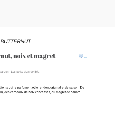
 BUTTERNUT
rnut, noix et magret
…
tstraen - Les petits plats de Béa
ients qui le parfument et le rendent original et de saison. De
 moi), des cerneaux de noix concassés, du magret de canard