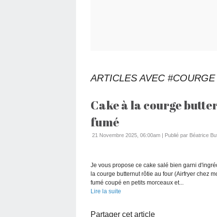
ARTICLES AVEC #COURGE
Cake à la courge butte
fumé
21 Novembre 2025, 06:00am
|
Publié par Béatrice Bu
Je vous propose ce cake salé bien garni d'ingréd
la courge butternut rôtie au four (Airfryer chez
fumé coupé en petits morceaux et...
Lire la suite
Partager cet article