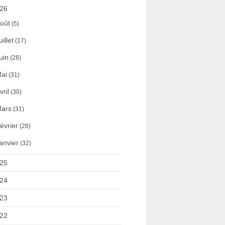
26
oût
(5)
uillet
(17)
uin
(28)
ai
(31)
vril
(30)
ars
(31)
évrier
(28)
anvier
(32)
25
24
23
22