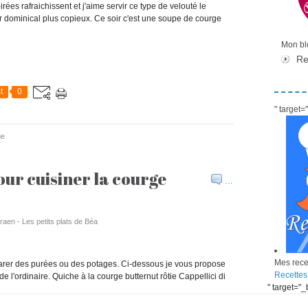
rées rafraichissent et j'aime servir ce type de velouté le
 dominical plus copieux. Ce soir c'est une soupe de courge
Mon blo
Re
t
0
" target
ge
our cuisiner la courge
…
raen - Les petits plats de Béa
Mes recet
éparer des purées ou des potages. Ci-dessous je vous propose
Recettes
de l'ordinaire. Quiche à la courge butternut rôtie Cappellici di
" target="