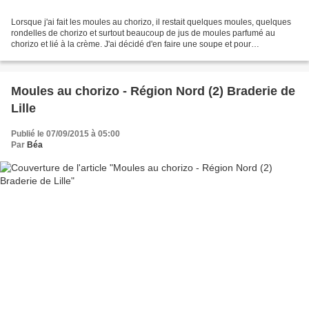
Lorsque j'ai fait les moules au chorizo, il restait quelques moules, quelques
rondelles de chorizo et surtout beaucoup de jus de moules parfumé au
chorizo et lié à la crème. J'ai décidé d'en faire une soupe et pour
l'accompagner une sauce rouille maison. Pour...
Moules au chorizo - Région Nord (2) Braderie de
Lille
Publié le 07/09/2015 à 05:00
Par
Béa