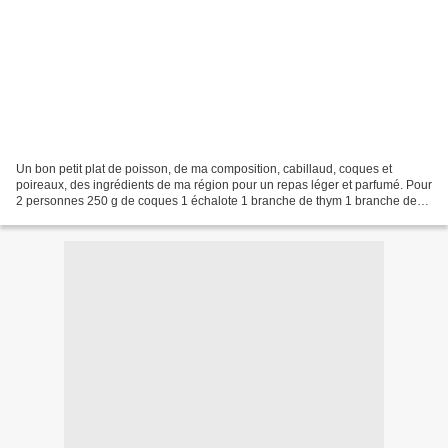
Un bon petit plat de poisson, de ma composition, cabillaud, coques et
poireaux, des ingrédients de ma région pour un repas léger et parfumé. Pour
2 personnes 250 g de coques 1 échalote 1 branche de thym 1 branche de
romarin 1 feuille de laurier 10 cl...