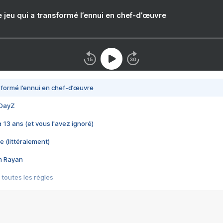
e jeu qui a transformé l’ennui en chef-d’œuvre
nsformé l’ennui en chef-d’œuvre
 DayZ
 a 13 ans (et vous l'avez ignoré)
e (littéralement)
im Rayan
 toutes les règles
s les jeux vidéo
us choquant de Rockstar ? - Le scandale BULLY