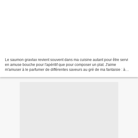
Le saumon gravlax revient souvent dans ma cuisine autant pour être servi
en amuse bouche pour l'apéritif que pour composer un plat. J'aime
m'amuser à le parfumer de différentes saveurs au gré de ma fantaisie : à
l'estragon, à l'aneth et aux graines de...