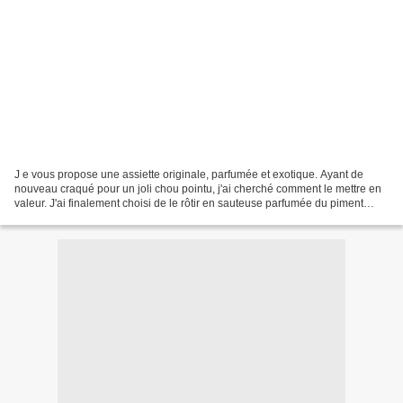
J e vous propose une assiette originale, parfumée et exotique. Ayant de
nouveau craqué pour un joli chou pointu, j'ai cherché comment le mettre en
valeur. J'ai finalement choisi de le rôtir en sauteuse parfumée du piment
coréen, le gochugaro, il est doux...