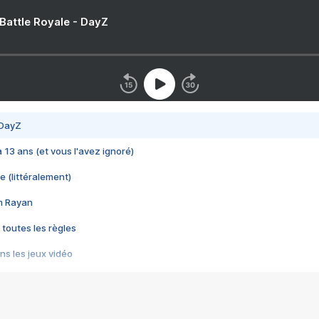
 Battle Royale - DayZ
 DayZ
 a 13 ans (et vous l'avez ignoré)
e (littéralement)
im Rayan
 toutes les règles
s les jeux vidéo
us choquant de Rockstar ? - Le scandale BULLY
e plus moche de Steam