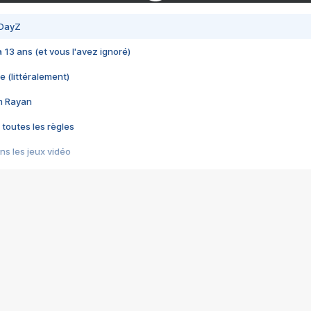
 DayZ
 a 13 ans (et vous l'avez ignoré)
e (littéralement)
im Rayan
 toutes les règles
s les jeux vidéo
us choquant de Rockstar ? - Le scandale BULLY
e plus moche de Steam
du RÊVE tourne au CAUCHEMAR
pendant 8 heures
it… à tort
umiliés par un jeu vidéo