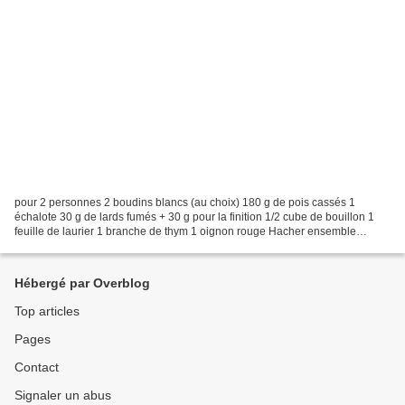
pour 2 personnes 2 boudins blancs (au choix) 180 g de pois cassés 1
échalote 30 g de lards fumés + 30 g pour la finition 1/2 cube de bouillon 1
feuille de laurier 1 branche de thym 1 oignon rouge Hacher ensemble
l'échalote pelée et les 30 premiers grammes...
Hébergé par Overblog
Top articles
Pages
Contact
Signaler un abus