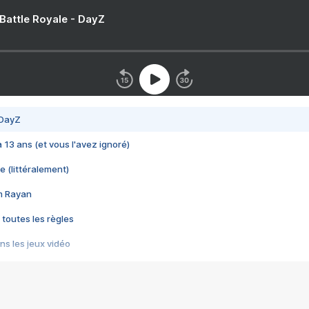
 Battle Royale - DayZ
 DayZ
 a 13 ans (et vous l'avez ignoré)
e (littéralement)
im Rayan
 toutes les règles
s les jeux vidéo
us choquant de Rockstar ? - Le scandale BULLY
e plus moche de Steam