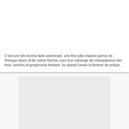
C'est une très bonne tarte automnale, une fine pâte maison garnie de
fromage blanc et de crème fraiche, puis d'un mélange de champignons des
bois, lardons et gorgonzola fondant. Au départ j'avais la flemme de préparer
ma pâte, j'avais repéré dans mon...