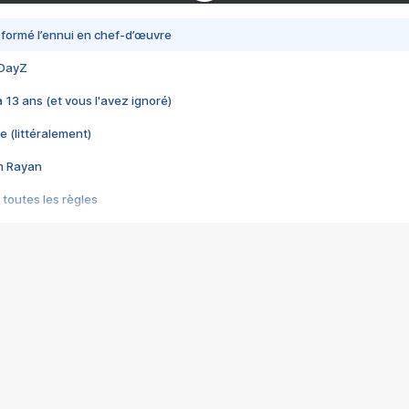
nsformé l’ennui en chef-d’œuvre
 DayZ
 a 13 ans (et vous l'avez ignoré)
e (littéralement)
im Rayan
 toutes les règles
s les jeux vidéo
us choquant de Rockstar ? - Le scandale BULLY
e plus moche de Steam
du RÊVE tourne au CAUCHEMAR
pendant 8 heures
it… à tort