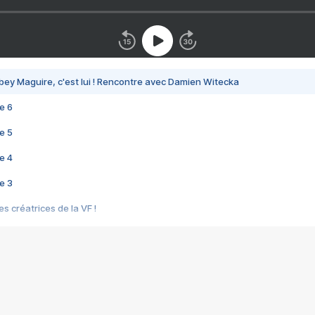
bey Maguire, c'est lui ! Rencontre avec Damien Witecka
e 6
e 5
e 4
e 3
s créatrices de la VF !
e 2
e 1
e Mektoub My Love arrive enfin ! Rencontre avec Shaïn Boumedine et Sal
i : après Toni en famille