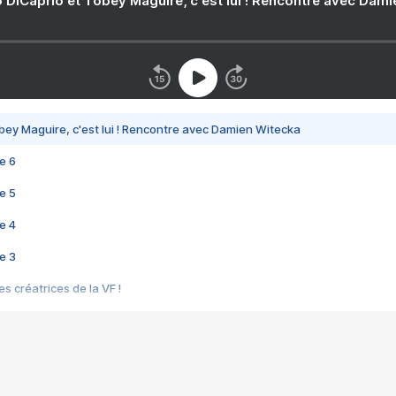
 DiCaprio et Tobey Maguire, c'est lui ! Rencontre avec Dam
bey Maguire, c'est lui ! Rencontre avec Damien Witecka
e 6
e 5
e 4
e 3
s créatrices de la VF !
e 2
e 1
e Mektoub My Love arrive enfin ! Rencontre avec Shaïn Boumedine et Sal