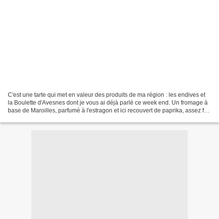
C'est une tarte qui met en valeur des produits de ma région : les endives et
la Boulette d'Avesnes dont je vous ai déjà parlé ce week end. Un fromage à
base de Maroilles, parfumé à l'estragon et ici recouvert de paprika, assez fort
en gout que j'aime...