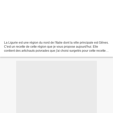
La Ligurie est une région du nord de l'Italie dont la ville principale est Gênes.
C'est un recette de cette région que je vous propose aujourd'hui. Elle
contient des artichauts poivrades que j'ai choisi surgelés pour cette recette.
On en trouve chez Picard,...