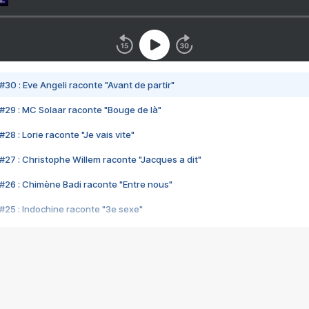
#30 : Eve Angeli raconte "Avant de partir"
#29 : MC Solaar raconte "Bouge de là"
28 : Lorie raconte "Je vais vite"
#27 : Christophe Willem raconte "Jacques a dit"
#26 : Chimène Badi raconte "Entre nous"
#25 : Indochine raconte "3e sexe"
#24 : Zaho raconte "C'est chelou"
#23 : Patrick Bruel raconte "Au café des délices"
#22 : Kyo raconte "Le chemin"
#21 : Nolwenn Leroy raconte "Cassé"