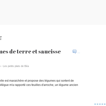
E
s de terre et saucisse
…
 - Les petits plats de Béa
, elle est maraichère et propose des légumes qui sortent de
ollègue m'a rapporté ces feuilles d'arroche, un légume ancien