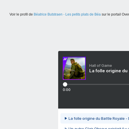
Voir le profil de
Béatrice Butstraen - Les petits plats de Béa
sur le portail Ove
Hall of Game
La folle origine du
0:00
La folle origine du Battle Royale -
Un autre Clair Obscur existait il y