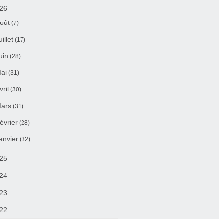
26
oût
(7)
uillet
(17)
uin
(28)
ai
(31)
vril
(30)
ars
(31)
évrier
(28)
anvier
(32)
25
24
23
22