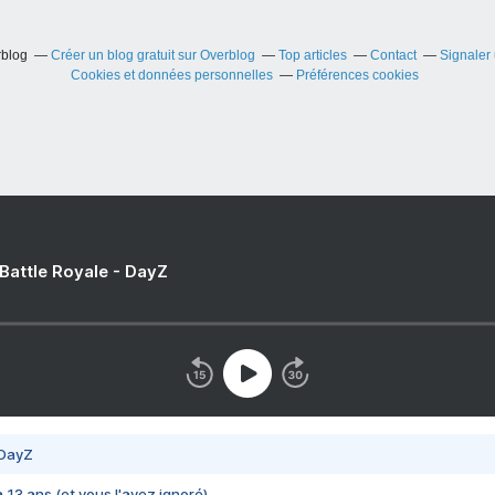
rblog
Créer un blog gratuit sur Overblog
Top articles
Contact
Signaler
Cookies et données personnelles
Préférences cookies
 Battle Royale - DayZ
 DayZ
 a 13 ans (et vous l'avez ignoré)