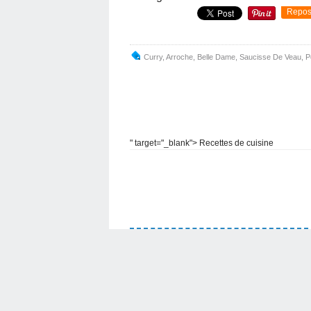
Repos
Curry
,
Arroche
,
Belle Dame
,
Saucisse De Veau
,
P
" target="_blank"> Recettes de cuisine