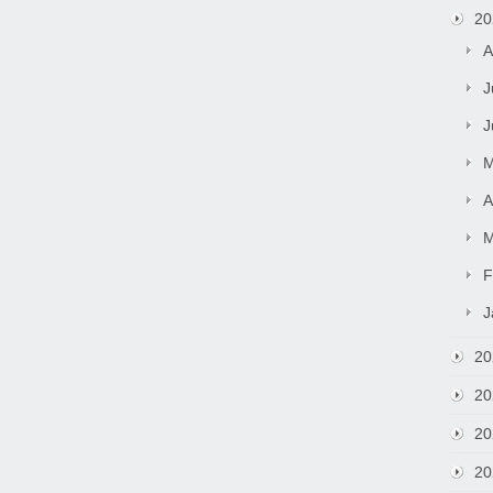
20
A
J
J
M
A
M
F
J
20
20
20
20