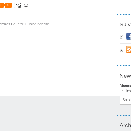
t
0
Suiv
ommes De Terre
,
Cuisine Indienne
News
Abonne
article
Email
Arch