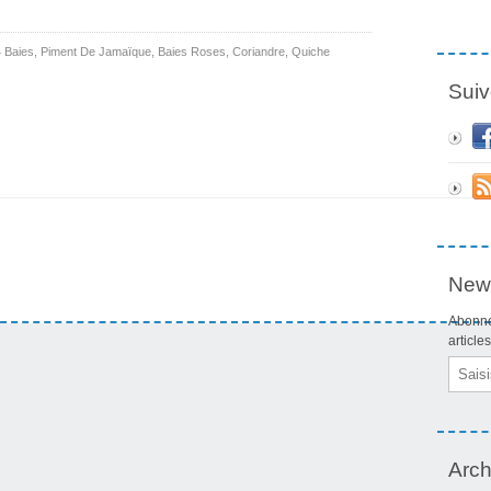
4 Baies
,
Piment De Jamaïque
,
Baies Roses
,
Coriandre
,
Quiche
Suiv
News
Abonne
article
Email
Arch