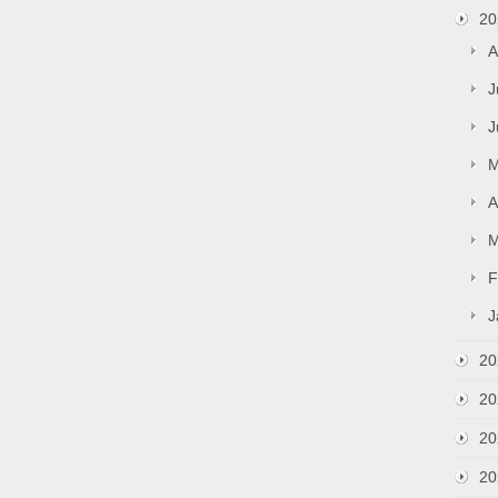
20
A
J
J
M
A
M
F
J
20
20
20
20