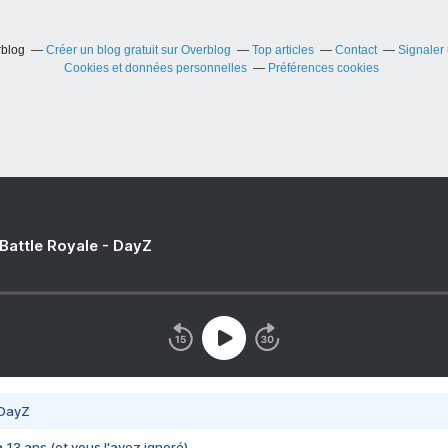
rblog
Créer un blog gratuit sur Overblog
Top articles
Contact
Signaler
Cookies et données personnelles
Préférences cookies
 Battle Royale - DayZ
 DayZ
 a 13 ans (et vous l'avez ignoré)