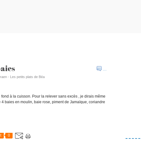
baies
…
raen - Les petits plats de Béa
 fond à la cuisson. Pour la relever sans excès , je dirais même
 de 4 baies en moulin, baie rose, piment de Jamaïque, coriandre
t
0