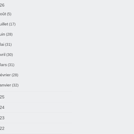
26
oût
(5)
uillet
(17)
uin
(28)
ai
(31)
vril
(30)
ars
(31)
évrier
(28)
anvier
(32)
25
24
23
22