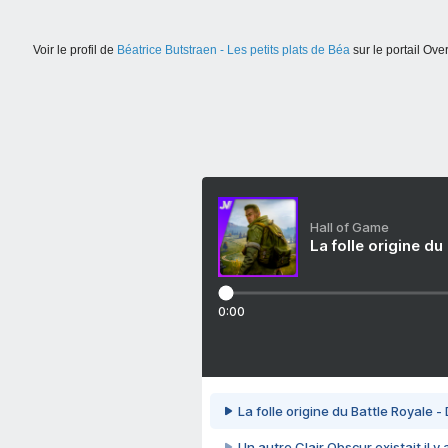
Voir le profil de
Béatrice Butstraen - Les petits plats de Béa
sur le portail Ove
Hall of Game
La folle origine du
0:00
La folle origine du Battle Royale -
Un autre Clair Obscur existait il y