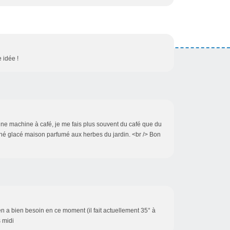
e idée !
 une machine à café, je me fais plus souvent du café que du
t thé glacé maison parfumé aux herbes du jardin. <br /> Bon
n en a bien besoin en ce moment (il fait actuellement 35° à
 midi