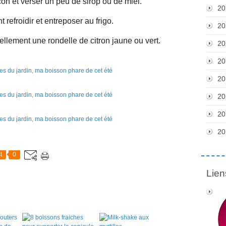
acon et verser un peu de sirop ou de miel.
20
refroidir et entreposer au frigo.
20
ellement une rondelle de citron jaune ou vert.
20
20
20
20
20
20
t
0
Lien