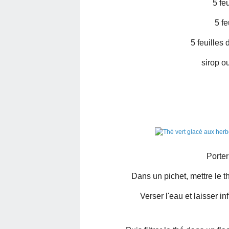
5 fe
5 f
5 feuilles 
sirop o
Porter
Dans un pichet, mettre le t
Verser l'eau et laisser 