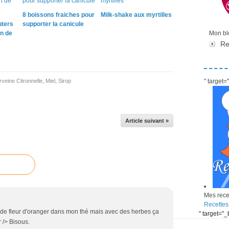
8 boissons fraiches pour
Milk-shake aux myrtilles
uters
supporter la canicule
in de
Mon blo
Re
rveine Citronnelle
,
Miel
,
Sirop
" target
Article suivant »
Mes recet
Recettes
u de fleur d'oranger dans mon thé mais avec des herbes ça
" target="
 /> Bisous.