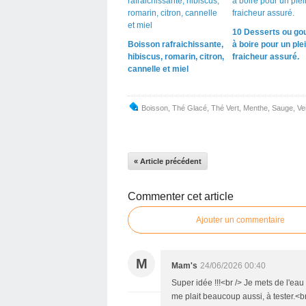
10 Desserts ou go
Boisson rafraichissante,
à boire pour un ple
hibiscus, romarin, citron,
fraicheur assuré.
cannelle et miel
Boisson
,
Thé Glacé
,
Thé Vert
,
Menthe
,
Sauge
,
Ve
« Article précédent
Commenter cet article
Ajouter un commentaire
M
Mam's
24/06/2026 00:40
Super idée !!!<br /> Je mets de l'ea
me plait beaucoup aussi, à tester.<br