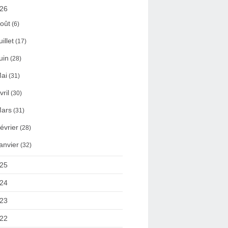
26
oût
(6)
uillet
(17)
uin
(28)
ai
(31)
vril
(30)
ars
(31)
évrier
(28)
anvier
(32)
25
24
23
22