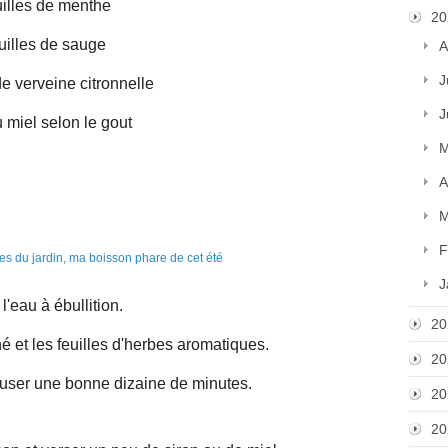
uilles de menthe
20
euilles de sauge
A
J
de verveine citronnelle
J
u miel selon le gout
M
A
M
F
J
 l'eau à ébullition.
20
hé et les feuilles d'herbes aromatiques.
20
infuser une bonne dizaine de minutes.
20
20