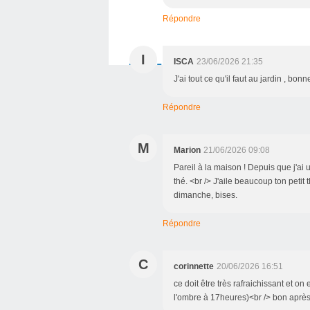
Répondre
I
ISCA
23/06/2026 21:35
J'ai tout ce qu'il faut au jardin , bonn
Répondre
M
Marion
21/06/2026 09:08
Pareil à la maison ! Depuis que j'ai
thé. <br /> J'aile beaucoup ton peti
dimanche, bises.
Répondre
C
corinnette
20/06/2026 16:51
ce doit être très rafraichissant et o
l'ombre à 17heures)<br /> bon après